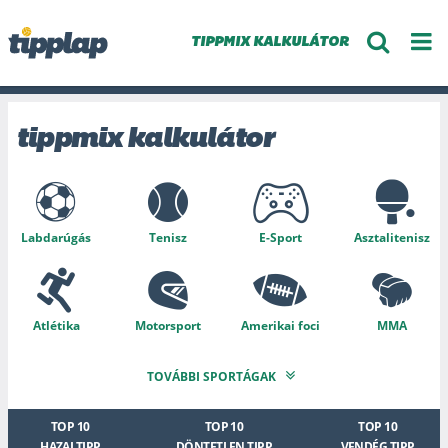
TIPPMIX KALKULÁTOR
tippmix kalkulátor
Labdarúgás
Tenisz
E-Sport
Asztalitenisz
Atlétika
Motorsport
Amerikai foci
MMA
TOVÁBBI SPORTÁGAK
Speciális
Darts
Baseball
Snooker
TOP 10
TOP 10
TOP 10
HAZAI TIPP
DÖNTETLEN TIPP
VENDÉG TIPP