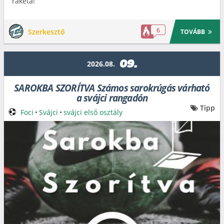
rakéta!
6
Szerkesztő
TOVÁBB
09.
2026.08.
SAROKBA SZORÍTVA Számos sarokrúgás várható
a svájci rangadón
Tipp
Foci
•
Svájci
•
svájci első osztály