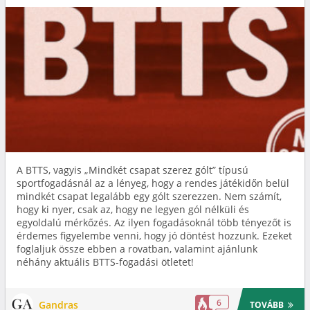
A BTTS, vagyis „Mindkét csapat szerez gólt” típusú
sportfogadásnál az a lényeg, hogy a rendes játékidőn belül
mindkét csapat legalább egy gólt szerezzen. Nem számít,
hogy ki nyer, csak az, hogy ne legyen gól nélküli és
egyoldalú mérkőzés. Az ilyen fogadásoknál több tényezőt is
érdemes figyelembe venni, hogy jó döntést hozzunk. Ezeket
foglaljuk össze ebben a rovatban, valamint ajánlunk
néhány aktuális BTTS-fogadási ötletet!
6
Gandras
TOVÁBB