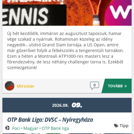
Új hét kezdődik, immáron az augusztust tapossuk, hamar
vége szakad a nyárnak. Rohamosan közeleg az idény
negyedik-, utolsó Grand Slam tornája, a US Open, amire
már gőzerővel folyik a felkészülés a tengerentúli tornákon.
Ezen a héten a Montreali ATP1000-res masters lesz a
főrendezvény, de lesz néhány challenger torna is. Ezekből
szemezgetünk!
0
Miroslav
TOVÁBB
09.
2026.08.
OTP Bank Liga: DVSC – Nyíregyháza
Tipp
Foci
•
Magyar
•
OTP Bank liga