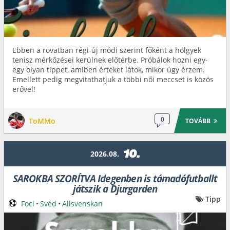
Ebben a rovatban régi-új módi szerint főként a hölgyek
tenisz mérkőzései kerülnek előtérbe. Próbálok hozni egy-
egy olyan tippet, amiben értéket látok, mikor úgy érzem.
Emellett pedig megvitathatjuk a többi női meccset is közös
erővel!
0
ToMMo
TOVÁBB
10.
2026.08.
SAROKBA SZORÍTVA Idegenben is támadófutballt
játszik a Djurgarden
Tipp
Foci
•
Svéd
•
Allsvenskan