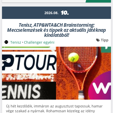
10.
2026.08.
Tenisz, ATP&WTA&CH Brainstorming:
Meccselemzések és tippek az aktuális játéknap
kínálatából!
Tipp
Tenisz
•
Challenger egyéni
Új hét kezdődik, immáron az augusztust tapossuk, hamar
vége szakad a nyárnak. Rohamosan közeleg az idény