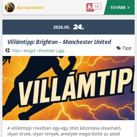
15
Barnamedve
TOVÁBB
24.
2026.05.
Villámtipp: Brighton – Manchester United
Tipp
Foci
•
Angol
•
Premier Liga
A villámtipp rovatban egy-egy ötlet kibontása olvasható,
olyan érvek, olyan tények, amelyek megerősítik az adott