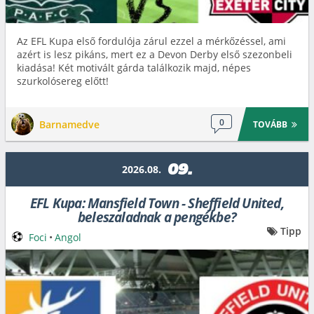
Az EFL Kupa első fordulója zárul ezzel a mérkőzéssel, ami
azért is lesz pikáns, mert ez a Devon Derby első szezonbeli
kiadása! Két motivált gárda találkozik majd, népes
szurkolósereg előtt!
0
Barnamedve
TOVÁBB
09.
2026.08.
EFL Kupa: Mansfield Town - Sheffield United,
beleszaladnak a pengékbe?
Tipp
Foci
•
Angol