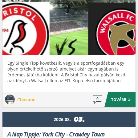
Egy Single Tipp következik, vagyis a sportfogadásban egy
olyan értékelhető szorzó, amelyet akár egymagában is
érdemes játékba küldeni. A Bristol City hazai pályán kezdi
az idényt a Walsall ellen az EFL Kupa első fordulójában.
0
Chavanel
TOVÁBB
03.
2026.08.
A Nap Tippje: York City - Crawley Town