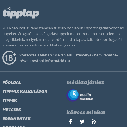
2011-ben indult, rendszeresen frissülő honlapunk sportfogadásokhoz ad
tippeket látogatóinak. A fogadási tippek mellett rendszeresen jelennek
meg cikkeink, melyek mind a kezdő, mind a tapasztaltabb sportfogadók
számára hasznos információkkal szolgálnak.
Szerencsejátékban 18 éven aluli személyek nem vehetnek
részt.
További információk
médiaajánlat
FŐOLDAL
TIPPMIX KALKULÁTOR
TIPPEK
MECCSEK
kövess minket
EREDMÉNYEK