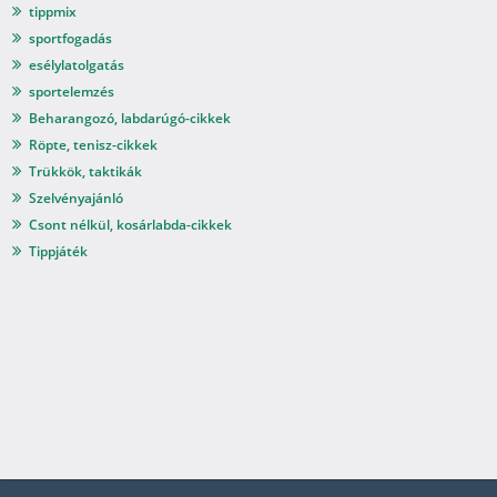
tippmix
sportfogadás
esélylatolgatás
sportelemzés
Beharangozó, labdarúgó-cikkek
Röpte, tenisz-cikkek
Trükkök, taktikák
Szelvényajánló
Csont nélkül, kosárlabda-cikkek
Tippjáték