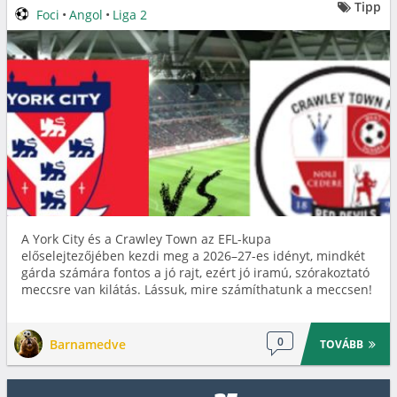
Tipp
Foci
•
Angol
•
Liga 2
A York City és a Crawley Town az EFL-kupa
előselejtezőjében kezdi meg a 2026–27-es idényt, mindkét
gárda számára fontos a jó rajt, ezért jó iramú, szórakoztató
meccsre van kilátás. Lássuk, mire számíthatunk a meccsen!
0
Barnamedve
TOVÁBB