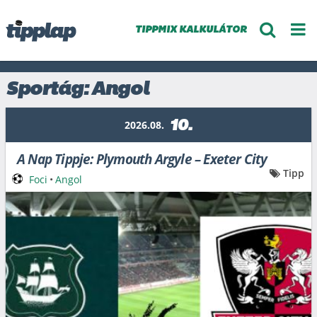
TIPPMIX KALKULÁTOR
Sportág: Angol
10.
2026.08.
A Nap Tippje: Plymouth Argyle – Exeter City
Tipp
Foci
•
Angol