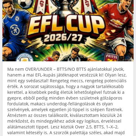
Ma nem OVER/UNDER – BTTS/NO BTTS ajánlatokkal jövök,
hanem a mai EFL‑kupás játéknapot vesézzük ki! Olyan lesz,
mint egy svédasztal! Rengeteg meccs, rengeteg potenciális
érték. A sorozat sajátossága, hogy a nagyok tartalékosabb
kerettel, a kisebbek pedig életük lehetőségével futnak ki a
gyepre, ebből pedig minden évben születnek gólzáporos
fordulatok, makacs underdog‑fellángolások és olyan
szelvények, amelyek egyetlen jó tippel is szépen fizetnek.
Átnéztem az összes találkozót, kiválasztottam közülük 24
mérkőzést, és mindegyikhez adok egy logikus, érveléssel
alátámasztott tippet. Lesz köztük Over 2,5, BTTS, 1–X–2,
valamint kétesély is. A szorzók palettája széles, akad majd