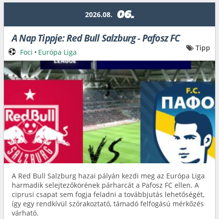
06.
2026.08.
A Nap Tippje: Red Bull Salzburg - Pafosz FC
Tipp
Foci
•
Európa Liga
A Red Bull Salzburg hazai pályán kezdi meg az Európa Liga
harmadik selejtezőkörének párharcát a Pafosz FC ellen. A
ciprusi csapat sem fogja feladni a továbbjutás lehetőségét,
így egy rendkívül szórakoztató, támadó felfogású mérkőzés
várható.