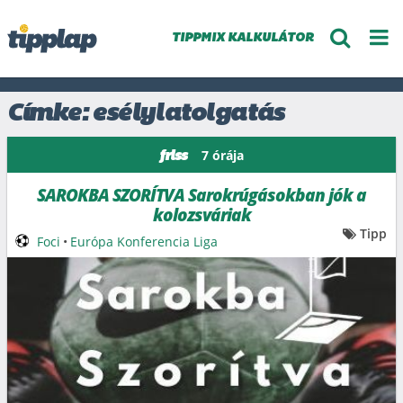
TIPPMIX KALKULÁTOR
Címke: esélylatolgatás
7 órája
friss
SAROKBA SZORÍTVA Sarokrúgásokban jók a
kolozsváriak
Tipp
Foci
•
Európa Konferencia Liga