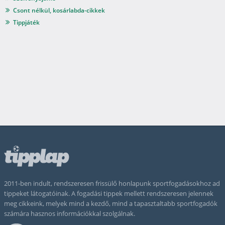
Csont nélkül, kosárlabda-cikkek
Tippjáték
2011-ben indult, rendszeresen frissülő honlapunk sportfogadásokhoz ad
tippeket látogatóinak. A fogadási tippek mellett rendszeresen jelennek
meg cikkeink, melyek mind a kezdő, mind a tapasztaltabb sportfogadók
számára hasznos információkkal szolgálnak.