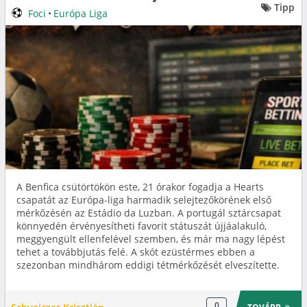
Tipp
Foci
•
Európa Liga
A Benfica csütörtökön este, 21 órakor fogadja a Hearts
csapatát az Európa-liga harmadik selejtezőkörének első
mérkőzésén az Estádio da Luzban. A portugál sztárcsapat
könnyedén érvényesítheti favorit státuszát újjáalakuló,
meggyengült ellenfelével szemben, és már ma nagy lépést
tehet a továbbjutás felé. A skót ezüstérmes ebben a
szezonban mindhárom eddigi tétmérkőzését elveszítette.
0