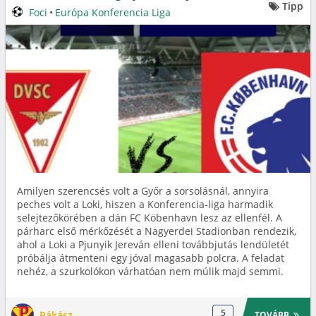
Tipp
Foci
•
Európa Konferencia Liga
Amilyen szerencsés volt a Győr a sorsolásnál, annyira
peches volt a Loki, hiszen a Konferencia‑liga harmadik
selejtezőkörében a dán FC Köbenhavn lesz az ellenfél. A
párharc első mérkőzését a Nagyerdei Stadionban rendezik,
ahol a Loki a Pjunyik Jereván elleni továbbjutás lendületét
próbálja átmenteni egy jóval magasabb polcra. A feladat
nehéz, a szurkolókon várhatóan nem múlik majd semmi.
5
Pákász
TOVÁBB