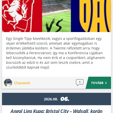
Egy Single Tipp következik, vagyis a sportfogadásban egy
olyan értékelhető szorzó, amelyet akár egymagában is
érdemes játékba küldeni. A Twente ráfizetett arra, hogy
lebecsülték a Ferencvárost, így ma a Konferencia Ligában
kell bizonyítaniuk. Ha nem érik el a csoportkört, alighanem
búcsúzik az edző is és azt sem teszik zsebre, amit a
szurkolóktól kapnak majd.
1
Chavanel
TOVÁBB
06.
2026.08.
Angol Liga Kupa: Bristol City – Walsall, korán