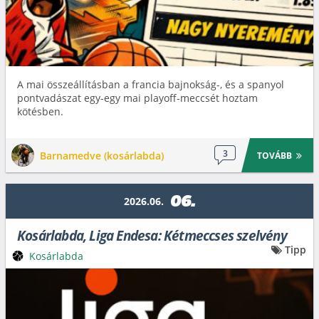
A mai összeállításban a francia bajnokság-, és a spanyol
pontvadászat egy-egy mai playoff-meccsét hoztam
kötésben.
3
Barnamedve (kosárlabda)
TOVÁBB
06.
2026.06.
Kosárlabda, Liga Endesa: Kétmeccses szelvény
Tipp
Kosárlabda