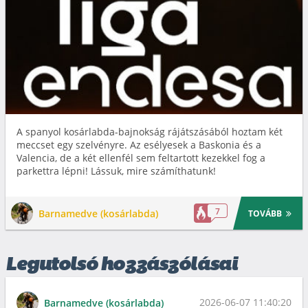
A spanyol kosárlabda-bajnokság rájátszásából hoztam két
meccset egy szelvényre. Az esélyesek a Baskonia és a
Valencia, de a két ellenfél sem feltartott kezekkel fog a
parkettra lépni! Lássuk, mire számíthatunk!
7
Barnamedve (kosárlabda)
TOVÁBB
Legutolsó hozzászólásai
2026-06-07 11:40:20
Barnamedve (kosárlabda)