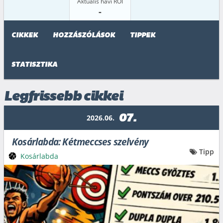
Aktuális havi ROI
-
CIKKEK
HOZZÁSZÓLÁSOK
TIPPEK
STATISZTIKA
Legfrissebb cikkei
07.
2026.06.
Kosárlabda: Kétmeccses szelvény
Tipp
Kosárlabda