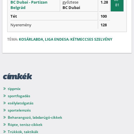
BC Dubai - Partizan
győztese
1.28
81
Belgrád
BC Dubai
Tét
100
Nyeremény
128
TÉMA:
KOSÁRLABDA, LIGA ENDESA: KÉTMECCSES SZELVÉNY
címkék
tippmix
sportfogadás
esélylatolgatás
sportelemzés
Beharangozó, labdarúgó-cikkek
Röpte, tenisz-cikkek
Trükkök, taktikák