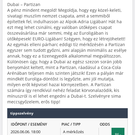
Dubai – Partizan
A pénz mindent megold! Megoldja, hogy egy közel-keleti,
sivatagi muszlim nemzet csapata, amit a semmiből
építettek fel, indulhasson az Alpok-Adria Ligában! Hát ha
ezt meg lehet csinálni, egy valóban ütőképes csapat
összevásárlása már semmi, még az Euroligában is
ütőképesek! EURO-Ligában! Szégyen, hogy ez létrejöhetett!
Az egymás elleni párharc eddigi tíz mérkőzésén a Partizan
egyszer sem tudott győzni, ami alapján minimális az esélye
annak, hogy ez a tizenegyedik alkalommal megváltozzon.
Különösen úgy, hogy a Dubai az egész szezon során jobb
benyomást keltett, mint a Partizan, ráadásul a Coca-Cola
Arénában teljesen más szinten játszik! Ezen a pályán már
mindkét Euroliga-döntőst is legyőzte, ami jól mutatja,
milyen erőt képvisel hazai környezetben. A Partizan
számára így rendkívül nehéz feladat körvonalazódik, kis
mínuszról is el lehet engedni a Dubai-t. Szelvényre sima
meccsgyőzelem, erős tipp!
tippszelvény
IDŐPONT / ESEMÉNY
PIAC / TIPP
ODDS
2026.06.06. 18:00
A mérkőzés
86 -