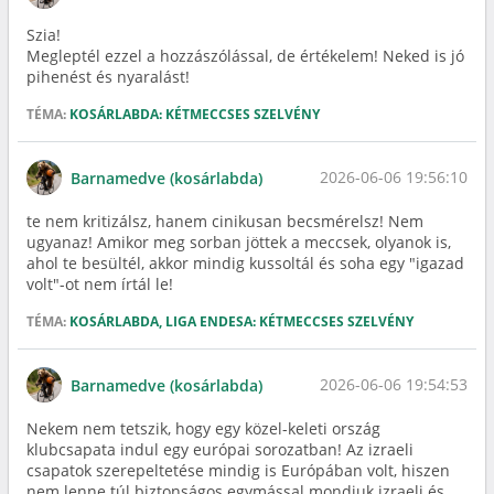
Szia!
Megleptél ezzel a hozzászólással, de értékelem! Neked is jó
pihenést és nyaralást!
TÉMA:
KOSÁRLABDA: KÉTMECCSES SZELVÉNY
2026-06-06 19:56:10
Barnamedve (kosárlabda)
te nem kritizálsz, hanem cinikusan becsmérelsz! Nem
ugyanaz! Amikor meg sorban jöttek a meccsek, olyanok is,
ahol te besültél, akkor mindig kussoltál és soha egy "igazad
volt"-ot nem írtál le!
TÉMA:
KOSÁRLABDA, LIGA ENDESA: KÉTMECCSES SZELVÉNY
2026-06-06 19:54:53
Barnamedve (kosárlabda)
Nekem nem tetszik, hogy egy közel-keleti ország
klubcsapata indul egy európai sorozatban! Az izraeli
csapatok szerepeltetése mindig is Európában volt, hiszen
nem lenne túl biztonságos egymással mondjuk izraeli és