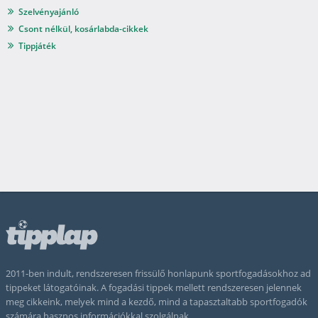
Szelvényajánló
Csont nélkül, kosárlabda-cikkek
Tippjáték
2011-ben indult, rendszeresen frissülő honlapunk sportfogadásokhoz ad
tippeket látogatóinak. A fogadási tippek mellett rendszeresen jelennek
meg cikkeink, melyek mind a kezdő, mind a tapasztaltabb sportfogadók
számára hasznos információkkal szolgálnak.