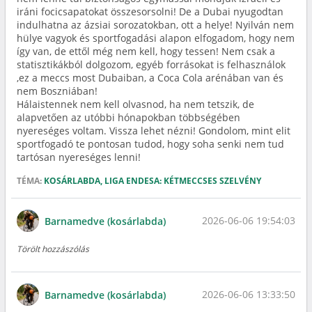
iráni focicsapatokat összesorsolni! De a Dubai nyugodtan
indulhatna az ázsiai sorozatokban, ott a helye! Nyilván nem
hülye vagyok és sportfogadási alapon elfogadom, hogy nem
így van, de ettől még nem kell, hogy tessen! Nem csak a
statisztikákból dolgozom, egyéb forrásokat is felhasználok
,ez a meccs most Dubaiban, a Coca Cola arénában van és
nem Boszniában!
Hálaistennek nem kell olvasnod, ha nem tetszik, de
alapvetően az utóbbi hónapokban többségében
nyereséges voltam. Vissza lehet nézni! Gondolom, mint elit
sportfogadó te pontosan tudod, hogy soha senki nem tud
tartósan nyereséges lenni!
TÉMA:
KOSÁRLABDA, LIGA ENDESA: KÉTMECCSES SZELVÉNY
2026-06-06 19:54:03
Barnamedve (kosárlabda)
Törölt hozzászólás
2026-06-06 13:33:50
Barnamedve (kosárlabda)