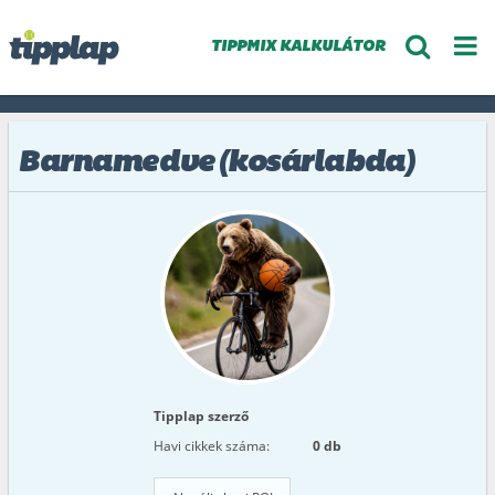
TIPPMIX KALKULÁTOR
Barnamedve (kosárlabda)
Tipplap szerző
Havi cikkek száma:
0 db