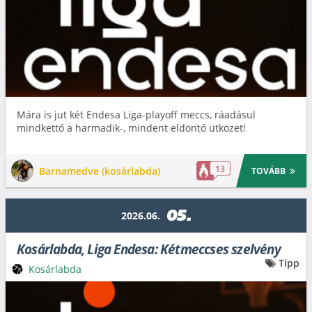
Mára is jut két Endesa Liga-playoff meccs, ráadásul
mindkettő a harmadik-, mindent eldöntő ütközet!
13
Barnamedve (kosárlabda)
TOVÁBB
05.
2026.06.
Kosárlabda, Liga Endesa: Kétmeccses szelvény
Tipp
Kosárlabda