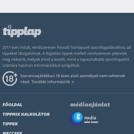
2011-ben indult, rendszeresen frissülő honlapunk sportfogadásokhoz ad
tippeket látogatóinak. A fogadási tippek mellett rendszeresen jelennek
meg cikkeink, melyek mind a kezdő, mind a tapasztaltabb sportfogadók
számára hasznos információkkal szolgálnak.
Szerencsejátékban 18 éven aluli személyek nem vehetnek
részt.
További információk
médiaajánlat
FŐOLDAL
TIPPMIX KALKULÁTOR
TIPPEK
MECCSEK