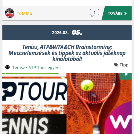
1
ToMMo
TOVÁBB
05.
2026.08.
Tenisz, ATP&WTA&CH Brainstorming:
Meccselemzések és tippek az aktuális játéknap
kínálatából!
Tipp
Tenisz
•
ATP Tour egyéni