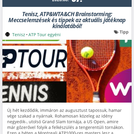
07.
Tenisz, ATP&WTA&CH Brainstorming:
Meccselemzések és tippek az aktuális játéknap
kínálatából!
Tipp
Tenisz
•
ATP Tour egyéni
Új hét kezdődik, immáron az augusztust tapossuk, hamar
vége szakad a nyárnak. Rohamosan közeleg az idény
negyedik-, utolsó Grand Slam tornája, a US Open, amire
már gőzerővel folyik a felkészülés a tengerentúli tornákon.
Ezen a héten a Montreali ATP1000-res masters lesz a