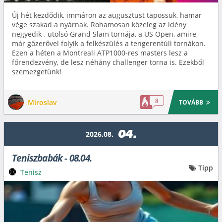
Új hét kezdődik, immáron az augusztust tapossuk, hamar
vége szakad a nyárnak. Rohamosan közeleg az idény
negyedik-, utolsó Grand Slam tornája, a US Open, amire
már gőzerővel folyik a felkészülés a tengerentúli tornákon.
Ezen a héten a Montreali ATP1000-res masters lesz a
főrendezvény, de lesz néhány challenger torna is. Ezekből
szemezgetünk!
8
Miroslav
TOVÁBB
04.
2026.08.
Teniszbabák - 08.04.
Tipp
Tenisz