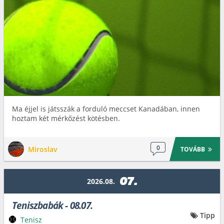
Ma éjjel is játsszák a forduló meccset Kanadában, innen
hoztam két mérkőzést kötésben.
0
Miroslav
TOVÁBB
07.
2026.08.
Teniszbabák - 08.07.
Tipp
Tenisz