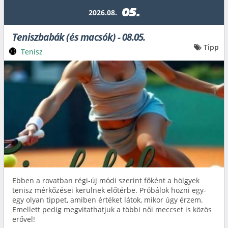
05.
2026.08.
Teniszbabák (és macsók) - 08.05.
Tipp
Tenisz
Ebben a rovatban régi-új módi szerint főként a hölgyek
tenisz mérkőzései kerülnek előtérbe. Próbálok hozni egy-
egy olyan tippet, amiben értéket látok, mikor úgy érzem.
Emellett pedig megvitathatjuk a többi női meccset is közös
erővel!