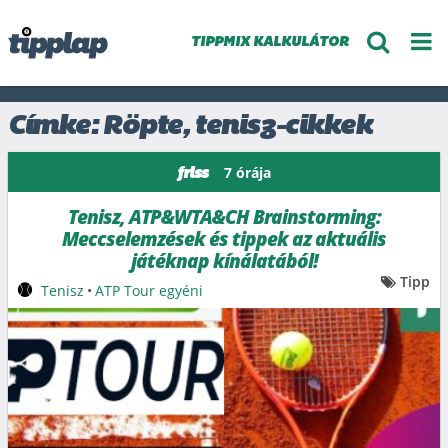
TIPPMIX KALKULÁTOR
Címke: Röpte, tenisz-cikkek
7 órája
friss
Tenisz, ATP&WTA&CH Brainstorming:
Meccselemzések és tippek az aktuális
játéknap kínálatából!
Tipp
Tenisz
•
ATP Tour egyéni