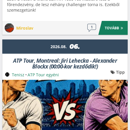
főrendezvény, de lesz néhány challenger torna is. Ezekből
szemezgetünk!
1
Miroslav
TOVÁBB
06.
2026.08.
ATP Tour, Montreal: Jiri Lehecka - Alexander
Blockx (00:00-kor kezdődik!)
Tipp
Tenisz
•
ATP Tour egyéni