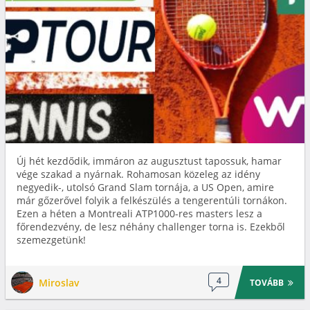
Új hét kezdődik, immáron az augusztust tapossuk, hamar
vége szakad a nyárnak. Rohamosan közeleg az idény
negyedik-, utolsó Grand Slam tornája, a US Open, amire
már gőzerővel folyik a felkészülés a tengerentúli tornákon.
Ezen a héten a Montreali ATP1000-res masters lesz a
főrendezvény, de lesz néhány challenger torna is. Ezekből
szemezgetünk!
4
Miroslav
TOVÁBB