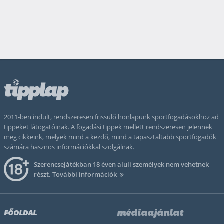
2011-ben indult, rendszeresen frissülő honlapunk sportfogadásokhoz ad
tippeket látogatóinak. A fogadási tippek mellett rendszeresen jelennek
meg cikkeink, melyek mind a kezdő, mind a tapasztaltabb sportfogadók
számára hasznos információkkal szolgálnak.
Szerencsejátékban 18 éven aluli személyek nem vehetnek
részt.
További információk
médiaajánlat
FŐOLDAL