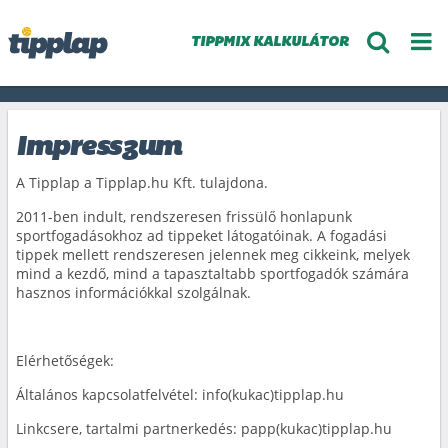
TIPPMIX KALKULÁTOR
Impresszum
A Tipplap a Tipplap.hu Kft. tulajdona.
2011-ben indult, rendszeresen frissülő honlapunk
sportfogadásokhoz ad tippeket látogatóinak. A fogadási
tippek mellett rendszeresen jelennek meg cikkeink, melyek
mind a kezdő, mind a tapasztaltabb sportfogadók számára
hasznos információkkal szolgálnak.
Elérhetőségek:
Általános kapcsolatfelvétel: info(kukac)tipplap.hu
Linkcsere, tartalmi partnerkedés: papp(kukac)tipplap.hu