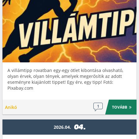
A villámtipp rovatban egy-egy ötlet kibontása olvasható,
olyan érvek, olyan tények, amelyek megerősítik az adott
eseményre kiajánlott tippet! Egy érv, egy tipp! Fotó:
Pixabay.com
1
Anikó
TOVÁBB
04.
2026.04.