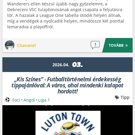
Wanderers ellen készül újabb nagy győzelemre, a
Debreceni VSC tulajdonosának angol csapata a feljutásra
tör. A hazaiak a League One tabella ötödik helyén állnak,
míg a vendégek a nyolcadik helyen, mindössze két ponttal
lemaradva a playoffról.
1
Chavanel
TOVÁBB
03.
2026.04.
„Kis Színes” - Futballtörténelmi érdekesség
tippajánlóval: A város, ahol mindenki kalapot
hordott!
Tipp
Foci
•
Angol
•
Liga 1