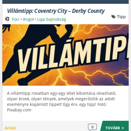
Villámtipp: Coventry City – Derby County
Tipp
Foci
•
Angol
•
Liga bajnokság
A villámtipp rovatban egy-egy ötlet kibontása olvasható,
olyan érvek, olyan tények, amelyek megerősítik az adott
eseményre kiajánlott tippet! Egy érv, egy tipp! Fotó:
Pixabay.com
0
Anikó
TOVÁBB