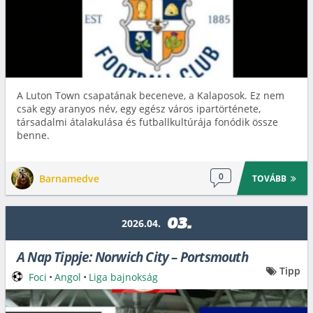
A Luton Town csapatának beceneve, a Kalaposok. Ez nem
csak egy aranyos név, egy egész város ipartörténete,
társadalmi átalakulása és futballkultúrája fonódik össze
benne.
0
Barnamedve
TOVÁBB
03.
2026.04.
A Nap Tippje: Norwich City – Portsmouth
Tipp
Foci
•
Angol
•
Liga bajnokság