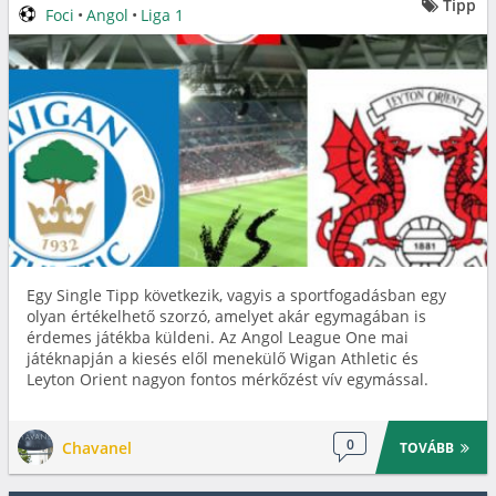
Tipp
Foci
•
Angol
•
Liga 1
Egy Single Tipp következik, vagyis a sportfogadásban egy
olyan értékelhető szorzó, amelyet akár egymagában is
érdemes játékba küldeni. Az Angol League One mai
játéknapján a kiesés elől menekülő Wigan Athletic és
Leyton Orient nagyon fontos mérkőzést vív egymással.
0
Chavanel
TOVÁBB