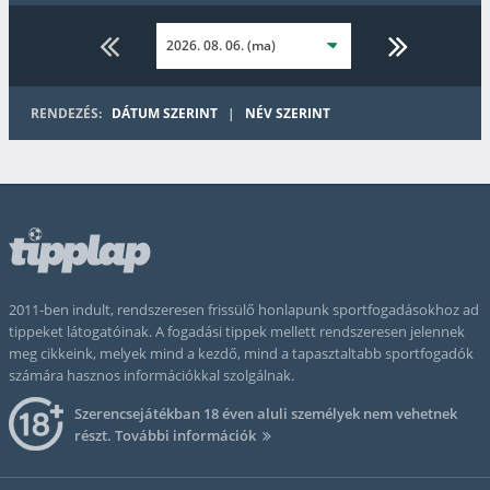
RENDEZÉS:
DÁTUM SZERINT
|
NÉV SZERINT
2011-ben indult, rendszeresen frissülő honlapunk sportfogadásokhoz ad
tippeket látogatóinak. A fogadási tippek mellett rendszeresen jelennek
meg cikkeink, melyek mind a kezdő, mind a tapasztaltabb sportfogadók
számára hasznos információkkal szolgálnak.
Szerencsejátékban 18 éven aluli személyek nem vehetnek
részt.
További információk