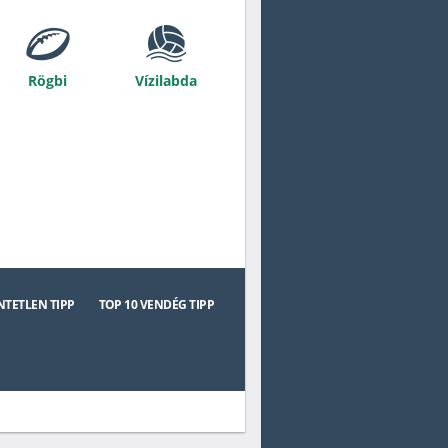
Rögbi
Vízilabda
TETLEN TIPP
TOP 10
VENDÉG TIPP