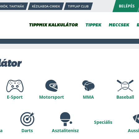
BELÉPÉS
KKÖK, TAKTIKÁK
KÉZILABDA-CIKKEK
TIPPLAP CLUB
TIPPMIX KALKULÁTOR
TIPPEK
MECCSEK
látor
E-Sport
Motorsport
MMA
Baseball
Speciális
da
Darts
Asztalitenisz
Aussi