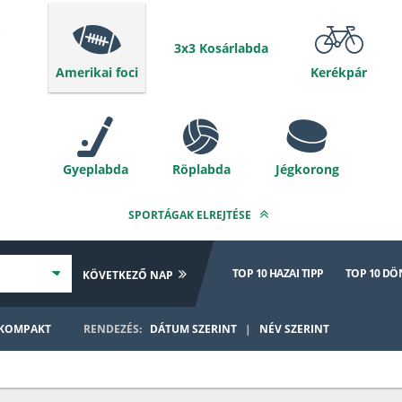
3x3 Kosárlabda
Amerikai foci
Kerékpár
Gyeplabda
Röplabda
Jégkorong
SPORTÁGAK ELREJTÉSE
TOP 10
HAZAI TIPP
TOP 10
DÖN
KÖVETKEZŐ NAP
KOMPAKT
RENDEZÉS:
DÁTUM SZERINT
|
NÉV SZERINT