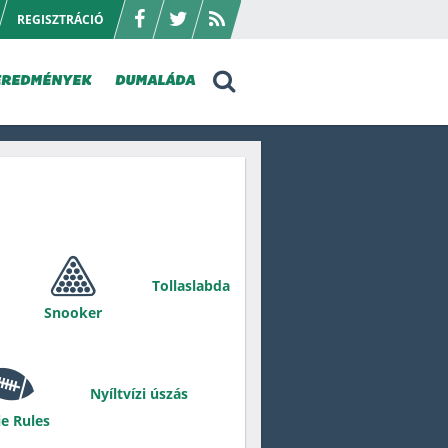
REGISZTRÁCIÓ
EREDMÉNYEK
DUMALÁDA
Tollaslabda
Snooker
Nyíltvízi úszás
e Rules