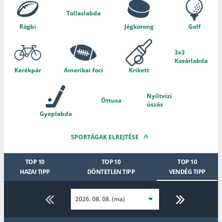
Tollaslabda
Rögbi
Jégkorong
Golf
3x3
Kosárlabda
Kerékpár
Amerikai foci
Krikett
Nyíltvízi
Öttusa
úszás
Gyeplabda
SPORTÁGAK ELREJTÉSE
TOP 10
TOP 10
TOP 10
HAZAI TIPP
DÖNTETLEN TIPP
VENDÉG TIPP