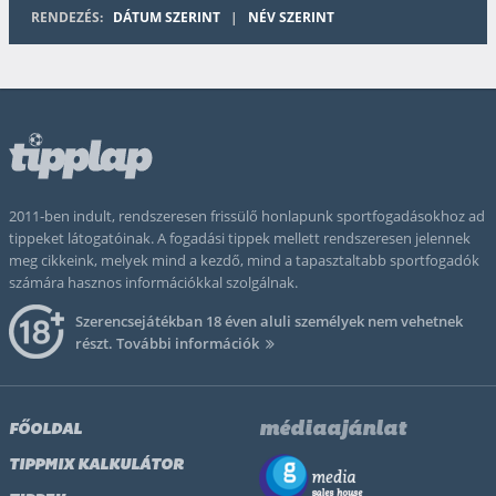
RENDEZÉS:
DÁTUM SZERINT
|
NÉV SZERINT
2011-ben indult, rendszeresen frissülő honlapunk sportfogadásokhoz ad
tippeket látogatóinak. A fogadási tippek mellett rendszeresen jelennek
meg cikkeink, melyek mind a kezdő, mind a tapasztaltabb sportfogadók
számára hasznos információkkal szolgálnak.
Szerencsejátékban 18 éven aluli személyek nem vehetnek
részt.
További információk
médiaajánlat
FŐOLDAL
TIPPMIX KALKULÁTOR