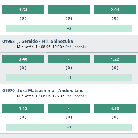
1.64
-
2.01
( 0 )
( 0 )
( 0 )
+3
01968
J. Geraldo - Hir. Shinozuka
Min kötés: 1 • 08.06. 10:30 •
Szólj hozzá ››
3.40
-
1.22
( 0 )
( 0 )
( 0 )
+1
01970
Sora Matsushima - Anders Lind
Min kötés: 1 • 08.06. 12:20 •
Szólj hozzá ››
1.13
-
4.50
( 0 )
( 0 )
( 0 )
+1