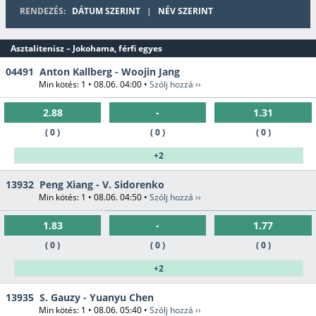
RENDEZÉS:
DÁTUM SZERINT
|
NÉV SZERINT
Asztalitenisz – Jokohama, férfi egyes
04491
Anton Kallberg - Woojin Jang
Min kötés: 1 • 08.06. 04:00 •
Szólj hozzá ››
2.88
-
1.31
( 0 )
( 0 )
( 0 )
+2
13932
Peng Xiang - V. Sidorenko
Min kötés: 1 • 08.06. 04:50 •
Szólj hozzá ››
1.83
-
1.77
( 0 )
( 0 )
( 0 )
+2
13935
S. Gauzy - Yuanyu Chen
Min kötés: 1 • 08.06. 05:40 •
Szólj hozzá ››