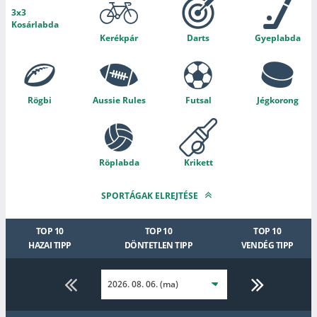
3x3
Kosárlabda
Kerékpár
Darts
Gyeplabda
Rögbi
Aussie Rules
Futsal
Jégkorong
Röplabda
Krikett
SPORTÁGAK ELREJTÉSE
TOP 10
TOP 10
TOP 10
HAZAI TIPP
DÖNTETLEN TIPP
VENDÉG TIPP