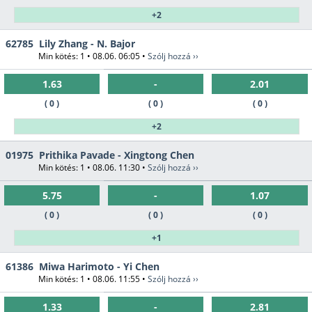
+2
62785
Lily Zhang - N. Bajor
Min kötés: 1 • 08.06. 06:05 •
Szólj hozzá ››
1.63
-
2.01
( 0 )
( 0 )
( 0 )
+2
01975
Prithika Pavade - Xingtong Chen
Min kötés: 1 • 08.06. 11:30 •
Szólj hozzá ››
5.75
-
1.07
( 0 )
( 0 )
( 0 )
+1
61386
Miwa Harimoto - Yi Chen
Min kötés: 1 • 08.06. 11:55 •
Szólj hozzá ››
1.33
-
2.81