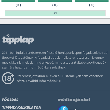
( 0 )
( 0 )
( 0 )
+1
2011-ben indult, rendszeresen frissülő honlapunk sportfogadásokhoz ad
tippeket látogatóinak. A fogadási tippek mellett rendszeresen jelennek
meg cikkeink, melyek mind a kezdő, mind a tapasztaltabb sportfogadók
számára hasznos információkkal szolgálnak.
Szerencsejátékban 18 éven aluli személyek nem vehetnek
részt.
További információk
médiaajánlat
FŐOLDAL
TIPPMIX KALKULÁTOR