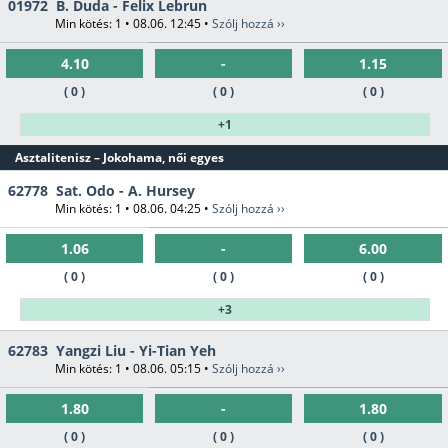
01972
B. Duda - Felix Lebrun
Min kötés: 1 • 08.06. 12:45 •
Szólj hozzá ››
4.10
-
1.15
( 0 )
( 0 )
( 0 )
+1
Asztalitenisz – Jokohama, női egyes
62778
Sat. Odo - A. Hursey
Min kötés: 1 • 08.06. 04:25 •
Szólj hozzá ››
1.06
-
6.00
( 0 )
( 0 )
( 0 )
+3
62783
Yangzi Liu - Yi-Tian Yeh
Min kötés: 1 • 08.06. 05:15 •
Szólj hozzá ››
1.80
-
1.80
( 0 )
( 0 )
( 0 )