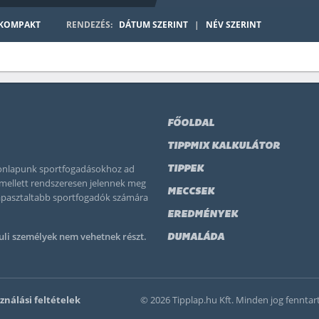
KOMPAKT
RENDEZÉS:
DÁTUM SZERINT
|
NÉV SZERINT
i
Aussie Rules
Futsal
Jégkorong
Rö
FŐOLDAL
TIPPMIX KALKULÁTOR
 honlapunk sportfogadásokhoz ad
TIPPEK
k mellett rendszeresen jelennek meg
MECCSEK
tapasztaltabb sportfogadók számára
EREDMÉNYEK
uli személyek nem vehetnek részt.
DUMALÁDA
ználási feltételek
© 2026 Tipplap.hu Kft. Minden jog fenntar