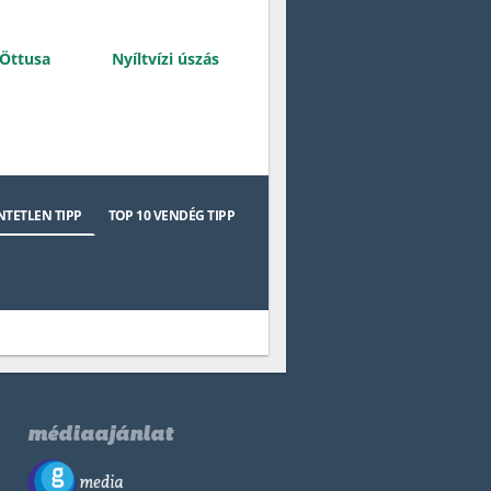
Öttusa
Nyíltvízi úszás
TETLEN TIPP
TOP 10
VENDÉG TIPP
médiaajánlat