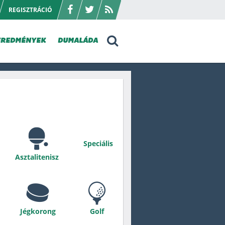
REGISZTRÁCIÓ
EREDMÉNYEK
DUMALÁDA
Speciális
Asztalitenisz
Jégkorong
Golf