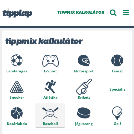
TIPPMIX KALKULÁTOR
tippmix kalkulátor
Labdarúgás
E-Sport
Motorsport
Tenisz
Speciális
Snooker
Atlétika
Krikett
Kosárlabda
Baseball
Jégkorong
Golf