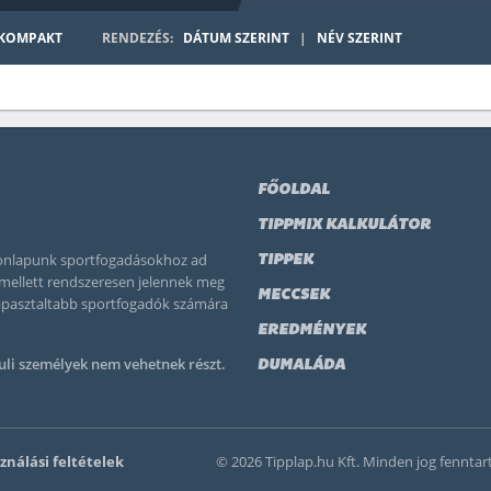
KOMPAKT
RENDEZÉS:
DÁTUM SZERINT
|
NÉV SZERINT
3x3 Kosárlab
Kerékpár
Gyeplabda
Rögbi
FŐOLDAL
TIPPMIX KALKULÁTOR
 honlapunk sportfogadásokhoz ad
TIPPEK
k mellett rendszeresen jelennek meg
MECCSEK
tapasztaltabb sportfogadók számára
EREDMÉNYEK
uli személyek nem vehetnek részt.
DUMALÁDA
ználási feltételek
© 2026 Tipplap.hu Kft. Minden jog fenntar