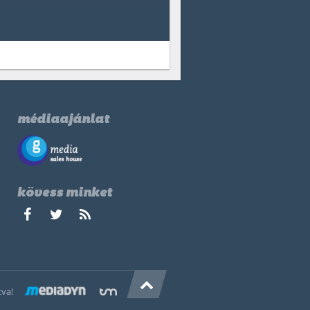
da
Jégkorong
médiaajánlat
kövess minket
tva!