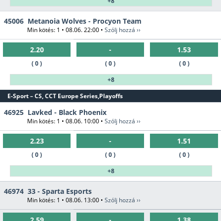
+8
45006
Metanoia Wolves - Procyon Team
Min kötés: 1 • 08.06. 22:00 •
Szólj hozzá ››
2.20
-
1.53
( 0 )
( 0 )
( 0 )
+8
E-Sport – CS, CCT Europe Series,Playoffs
46925
Lavked - Black Phoenix
Min kötés: 1 • 08.06. 10:00 •
Szólj hozzá ››
2.23
-
1.51
( 0 )
( 0 )
( 0 )
+8
46974
33 - Sparta Esports
Min kötés: 1 • 08.06. 13:00 •
Szólj hozzá ››
2.59
-
1.38