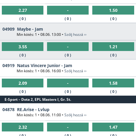
2.27
-
1.50
( 0 )
( 0 )
( 0 )
04909
Maybe - Jam
Min kötés: 1 • 08.06. 13:00 •
Szólj hozzá ››
3.55
-
1.21
( 0 )
( 0 )
( 0 )
04919
Natus Vincere Junior - Jam
Min kötés: 1 • 08.06. 16:00 •
Szólj hozzá ››
2.09
-
1.58
( 0 )
( 0 )
( 0 )
E-Sport – Dota 2, EPL Masters I, Gr. St.
04878
RE.Arise - Lvlup
Min kötés: 1 • 08.06. 11:00 •
Szólj hozzá ››
2.32
-
1.47
( 0 )
( 0 )
( 0 )