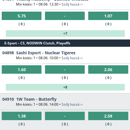
Min kötés: 1 • 08.06. 12:30 •
Szólj hozzá ››
5.75
-
1.07
( 0 )
( 0 )
( 0 )
+7
E-Sport – CS, NODWIN Clutch, Playoffs
04898
Sashi Esport - Nuclear Tigeres
Min kötés: 1 • 08.06. 10:00 •
Szólj hozzá ››
1.60
-
2.06
( 0 )
( 0 )
( 0 )
+8
04910
1W Team - Butterfly
Min kötés: 1 • 08.06. 14:00 •
Szólj hozzá ››
1.38
-
2.58
( 0 )
( 0 )
( 0 )