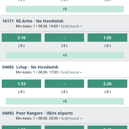
+5
16171
RE.Arise - No Hoodwink
Min kötés: 1 • 08.06. 14:00 •
Szólj hozzá ››
2.16
-
1.55
( 0 )
( 0 )
( 0 )
+5
04885
Lvlup - No Hoodwink
Min kötés: 1 • 08.06. 17:00 •
Szólj hozzá ››
1.53
-
2.20
( 0 )
( 0 )
( 0 )
+5
04892
Poor Rangers - Ilbirs eSports
Min kötés: 1 • 08.06. 20:00 •
Szólj hozzá ››