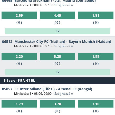
06465
Barcelona (Beckham) - Atl. Madrid (Donatello)
Min kötés: 1 • 08.06. 09:15 •
Szólj hozzá ››
2.69
4.45
1.81
( 0 )
( 0 )
( 0 )
+2
06512
Manchester City FC (Nathan) - Bayern Munich (Haidan)
Min kötés: 1 • 08.06. 09:15 •
Szólj hozzá ››
2.20
5.25
1.99
( 0 )
( 0 )
( 0 )
+2
E-Sport – FIFA, GT BL
05857
FC Inter Milano (Tifosi) - Arsenal FC (Kangal)
Min kötés: 1 • 08.06. 09:00 •
Szólj hozzá ››
1.79
3.70
3.10
( 0 )
( 0 )
( 0 )