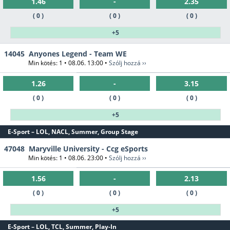
1.46
-
2.35
( 0 )
( 0 )
( 0 )
+5
14045
Anyones Legend - Team WE
Min kötés: 1 • 08.06. 13:00 •
Szólj hozzá ››
1.26
-
3.15
( 0 )
( 0 )
( 0 )
+5
E-Sport – LOL, NACL, Summer, Group Stage
47048
Maryville University - Ccg eSports
Min kötés: 1 • 08.06. 23:00 •
Szólj hozzá ››
1.56
-
2.13
( 0 )
( 0 )
( 0 )
+5
E-Sport – LOL, TCL, Summer, Play-In