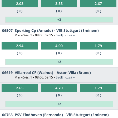
2.03
3.55
2.67
( 0 )
( 0 )
( 0 )
+3
06507
Sporting Cp (Amado) - VfB Stuttgart (Eminem)
Min kötés: 1 • 08.06. 09:15 •
Szólj hozzá ››
2.94
4.00
1.79
( 0 )
( 0 )
( 0 )
+2
06619
Villarreal CF (Walnut) - Aston Villa (Bruno)
Min kötés: 1 • 08.06. 09:15 •
Szólj hozzá ››
2.65
4.70
1.79
( 0 )
( 0 )
( 0 )
+2
06763
PSV Eindhoven (Fernando) - VfB Stuttgart (Eminem)