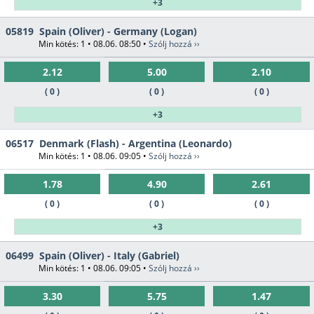
+3
05819
Spain (Oliver) - Germany (Logan)
Min kötés: 1 • 08.06. 08:50 •
Szólj hozzá ››
2.12
5.00
2.10
( 0 )
( 0 )
( 0 )
+3
06517
Denmark (Flash) - Argentina (Leonardo)
Min kötés: 1 • 08.06. 09:05 •
Szólj hozzá ››
1.78
4.90
2.61
( 0 )
( 0 )
( 0 )
+3
06499
Spain (Oliver) - Italy (Gabriel)
Min kötés: 1 • 08.06. 09:05 •
Szólj hozzá ››
3.30
5.75
1.47