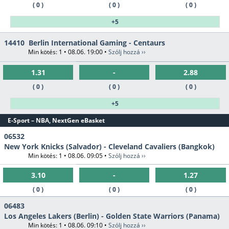
( 0 )
( 0 )
( 0 )
+5
14410
Berlin International Gaming - Centaurs
Min kötés: 1 • 08.06. 19:00 •
Szólj hozzá ››
1.31
-
2.88
( 0 )
( 0 )
( 0 )
+5
E-Sport – NBA, NextGen eBasket
06532
New York Knicks (Salvador) - Cleveland Cavaliers (Bangkok)
Min kötés: 1 • 08.06. 09:05 •
Szólj hozzá ››
3.10
-
1.27
( 0 )
( 0 )
( 0 )
06483
Los Angeles Lakers (Berlin) - Golden State Warriors (Panama)
Min kötés: 1 • 08.06. 09:10 •
Szólj hozzá ››