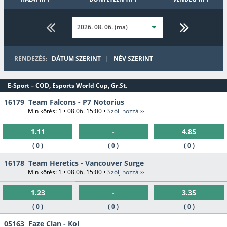
3x3
Speciális
Kosárlabda
Krikett
Amerikai foci
RENDEZÉS:
DÁTUM SZERINT
|
NÉV SZERINT
Snooker
Golf
Aussie Rules
Rögbi
E-Sport – COD, Esports World Cup, Gr.St.
16179
Team Falcons - P7 Notorius
Pesapallo
Min kötés: 1 • 08.06. 15:00 •
Szólj hozzá ››
Vízilabda
Gyeplabda
Jégkorong
1.11
-
4.85
( 0 )
( 0 )
( 0 )
16178
Team Heretics - Vancouver Surge
Min kötés: 1 • 08.06. 15:00 •
Szólj hozzá ››
1.23
-
3.35
( 0 )
( 0 )
( 0 )
05163
Faze Clan - Koi