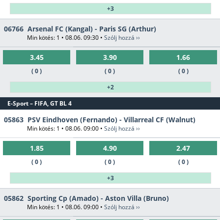
+3
06766
Arsenal FC (Kangal) - Paris SG (Arthur)
Min kötés: 1 • 08.06. 09:30 •
Szólj hozzá ››
3.45
3.90
1.66
( 0 )
( 0 )
( 0 )
+2
E-Sport – FIFA, GT BL 4
05863
PSV Eindhoven (Fernando) - Villarreal CF (Walnut)
Min kötés: 1 • 08.06. 09:00 •
Szólj hozzá ››
1.85
4.90
2.47
( 0 )
( 0 )
( 0 )
+3
05862
Sporting Cp (Amado) - Aston Villa (Bruno)
Min kötés: 1 • 08.06. 09:00 •
Szólj hozzá ››