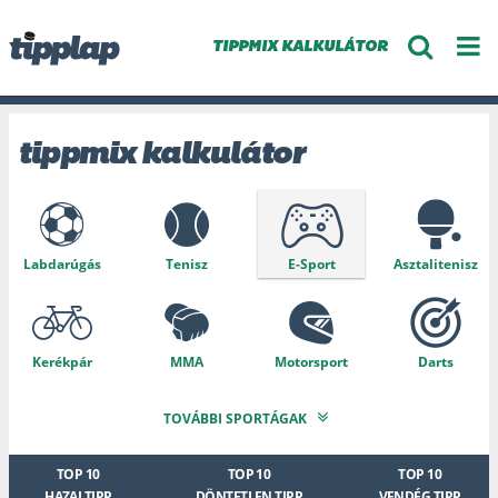
TIPPMIX KALKULÁTOR
tippmix kalkulátor
Labdarúgás
Tenisz
E-Sport
Asztalitenisz
Kerékpár
MMA
Motorsport
Darts
TOVÁBBI SPORTÁGAK
Tollaslabda
Baseball
Kosárlabda
Strandröplabda
TOP 10
TOP 10
TOP 10
HAZAI TIPP
DÖNTETLEN TIPP
VENDÉG TIPP