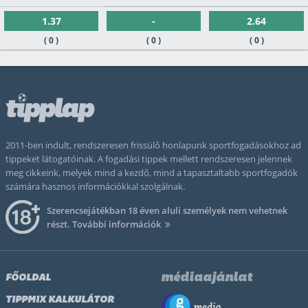
1.37
-
2.64
( 0 )
( 0 )
( 0 )
2011-ben indult, rendszeresen frissülő honlapunk sportfogadásokhoz ad
tippeket látogatóinak. A fogadási tippek mellett rendszeresen jelennek
meg cikkeink, melyek mind a kezdő, mind a tapasztaltabb sportfogadók
számára hasznos információkkal szolgálnak.
Szerencsejátékban 18 éven aluli személyek nem vehetnek
részt.
További információk
médiaajánlat
FŐOLDAL
TIPPMIX KALKULÁTOR