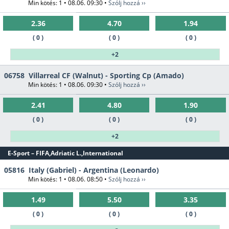
Min kötés: 1 • 08.06. 09:30 •
Szólj hozzá ››
2.36
4.70
1.94
( 0 )
( 0 )
( 0 )
+2
06758
Villarreal CF (Walnut) - Sporting Cp (Amado)
Min kötés: 1 • 08.06. 09:30 •
Szólj hozzá ››
2.41
4.80
1.90
( 0 )
( 0 )
( 0 )
+2
E-Sport – FIFA,Adriatic L.,International
05816
Italy (Gabriel) - Argentina (Leonardo)
Min kötés: 1 • 08.06. 08:50 •
Szólj hozzá ››
1.49
5.50
3.35
( 0 )
( 0 )
( 0 )