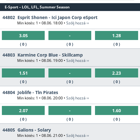
E-Sport – LOL, LFL, Summer Season
44802
Esprit Shonen - Ici Japon Corp eSport
Min kötés: 1 • 08.06. 18:00 •
Szólj hozzá ››
3.05
-
1.28
( 0 )
( 0 )
( 0 )
44803
Karmine Corp Blue - Skillcamp
Min kötés: 1 • 08.06. 19:00 •
Szólj hozzá ››
1.51
-
2.23
( 0 )
( 0 )
( 0 )
44804
Joblife - Tln Pirates
Min kötés: 1 • 08.06. 20:00 •
Szólj hozzá ››
2.07
-
1.60
( 0 )
( 0 )
( 0 )
44805
Galions - Solary
Min kötés: 1 • 08.06. 21:00 •
Szólj hozzá ››