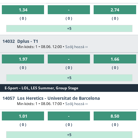
1.34
-
2.74
( 0 )
( 0 )
( 0 )
+5
14032
Dplus - T1
Min kötés: 1 • 08.06. 12:00 •
Szólj hozzá ››
1.97
-
1.66
( 0 )
( 0 )
( 0 )
+5
E-Sport – LOL, LES Summer, Group Stage
14057
Los Heretics - Universitat de Barcelona
Min kötés: 1 • 08.06. 17:00 •
Szólj hozzá ››
1.01
-
8.50
( 0 )
( 0 )
( 0 )
+5