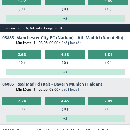
1.22
-
3.45
( 0 )
( 0 )
( 0 )
+5
E-Sport – FIFA, Adriatic League, BL
05885
Manchester City FC (Nathan) - Atl. Madrid (Donatello)
Min kötés: 1 • 08.06. 09:00 •
Szólj hozzá ››
2.66
4.55
1.81
( 0 )
( 0 )
( 0 )
+3
06085
Real Madrid (Kai) - Bayern Munich (Haidan)
Min kötés: 1 • 08.06. 09:00 •
Szólj hozzá ››
2.24
4.45
2.09
( 0 )
( 0 )
( 0 )
+3