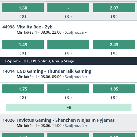
1.60
-
2.07
( 0 )
( 0 )
( 0 )
44998
Vitality Bee - Zyb
Min kötés: 1 • 08.06. 22:00 •
Szólj hozzá ››
1.43
-
2.43
( 0 )
( 0 )
( 0 )
E-Sport – LOL, LPL Split 3, Group Stage
14014
LGD Gaming - ThunderTalk Gaming
Min kötés: 1 • 08.06. 09:00 •
Szólj hozzá ››
1.75
-
1.85
( 0 )
( 0 )
( 0 )
+6
14026
Invictus Gaming - Shenzhen Ninjas In Pyjamas
Min kötés: 1 • 08.06. 11:00 •
Szólj hozzá ››