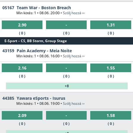
05167
Team War - Boston Breach
Min kötés: 1 • 08.06. 20:00 •
Szólj hozzá ››
2.90
-
1.31
( 0 )
( 0 )
( 0 )
E-Sport – CS, BB Storm, Group Stage
43159
Pain Academy - Meia Noite
Min kötés: 1 • 08.06. 16:00 •
Szólj hozzá ››
2.16
-
1.55
( 0 )
( 0 )
( 0 )
+8
44385
Yawara eSports - Isurus
Min kötés: 1 • 08.06. 19:00 •
Szólj hozzá ››
2.09
-
1.58
( 0 )
( 0 )
( 0 )