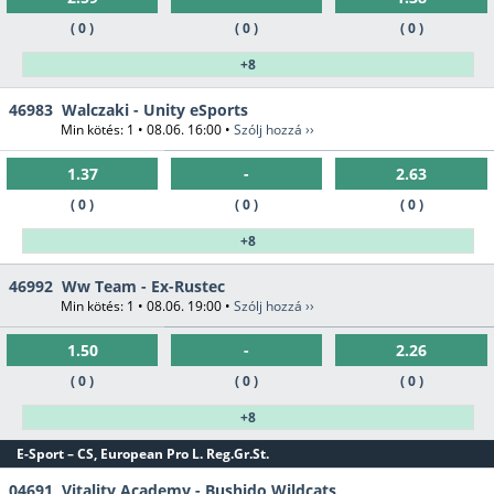
( 0 )
( 0 )
( 0 )
+8
46983
Walczaki - Unity eSports
Min kötés: 1 • 08.06. 16:00 •
Szólj hozzá ››
1.37
-
2.63
( 0 )
( 0 )
( 0 )
+8
46992
Ww Team - Ex-Rustec
Min kötés: 1 • 08.06. 19:00 •
Szólj hozzá ››
1.50
-
2.26
( 0 )
( 0 )
( 0 )
+8
E-Sport – CS, European Pro L. Reg.Gr.St.
04691
Vitality Academy - Bushido Wildcats