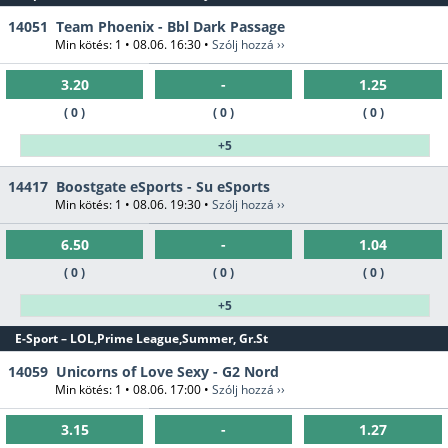
14051
Team Phoenix - Bbl Dark Passage
Min kötés: 1 • 08.06. 16:30 •
Szólj hozzá ››
3.20
-
1.25
( 0 )
( 0 )
( 0 )
+5
14417
Boostgate eSports - Su eSports
Min kötés: 1 • 08.06. 19:30 •
Szólj hozzá ››
6.50
-
1.04
( 0 )
( 0 )
( 0 )
+5
E-Sport – LOL,Prime League,Summer, Gr.St
14059
Unicorns of Love Sexy - G2 Nord
Min kötés: 1 • 08.06. 17:00 •
Szólj hozzá ››
3.15
-
1.27