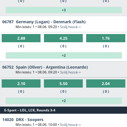
( 0 )
( 0 )
( 0 )
+3
06787
Germany (Logan) - Denmark (Flash)
Min kötés: 1 • 08.06. 09:20 •
Szólj hozzá ››
2.88
4.25
1.76
( 0 )
( 0 )
( 0 )
+2
06752
Spain (Oliver) - Argentina (Leonardo)
Min kötés: 1 • 08.06. 09:20 •
Szólj hozzá ››
2.10
5.50
2.04
( 0 )
( 0 )
( 0 )
+2
E-Sport – LOL, LCK, Rounds 3-4
14020
DRX - Soopers
Min kötés: 1 • 08.06. 10:00 •
Szólj hozzá ››