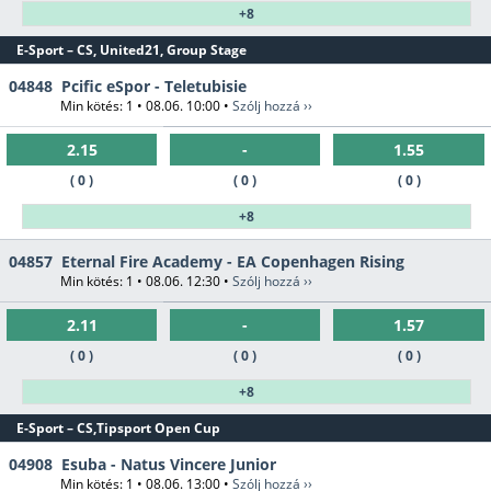
+8
E-Sport – CS, United21, Group Stage
04848
Pcific eSpor - Teletubisie
Min kötés: 1 • 08.06. 10:00 •
Szólj hozzá ››
2.15
-
1.55
( 0 )
( 0 )
( 0 )
+8
04857
Eternal Fire Academy - EA Copenhagen Rising
Min kötés: 1 • 08.06. 12:30 •
Szólj hozzá ››
2.11
-
1.57
( 0 )
( 0 )
( 0 )
+8
E-Sport – CS,Tipsport Open Cup
04908
Esuba - Natus Vincere Junior
Min kötés: 1 • 08.06. 13:00 •
Szólj hozzá ››