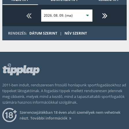
Amerikai foci
Aussie Rules
Kerékpár
Rögbi
3x3
Tollaslabda
RENDEZÉS:
DÁTUM SZERINT
|
NÉV SZERINT
Kosárlabda
Gyeplabda
Futsal
Asztalitenisz
2011-ben indult, rendszeresen frissülő honlapunk sportfogadásokhoz ad
tippeket látogatóinak. A fogadási tippek mellett rendszeresen jelennek
meg cikkeink, melyek mind a kezdő, mind a tapasztaltabb sportfogadók
számára hasznos információkkal szolgálnak.
Szerencsejátékban 18 éven aluli személyek nem vehetnek
részt.
További információk