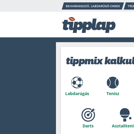
BEHARANGOZÓ, LABDARÚGÓ-CIKKEK
TRÜ
tippmix kalku
Labdarúgás
Tenisz
Darts
Asztaliteni