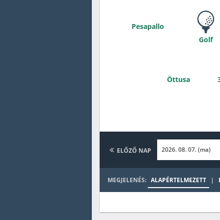
Pesapallo
Golf
Öttusa
ELŐZŐ NAP
MEGJELENÉS:
ALAPÉRTELMEZETT
|