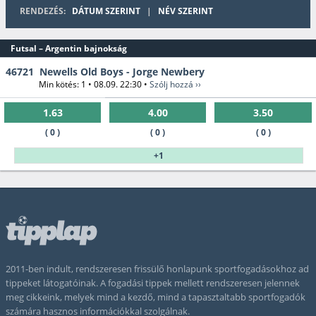
RENDEZÉS:
DÁTUM SZERINT
|
NÉV SZERINT
Futsal – Argentin bajnokság
46721
Newells Old Boys - Jorge Newbery
Min kötés: 1 • 08.09. 22:30 •
Szólj hozzá ››
1.63
4.00
3.50
( 0 )
( 0 )
( 0 )
+1
2011-ben indult, rendszeresen frissülő honlapunk sportfogadásokhoz ad
tippeket látogatóinak. A fogadási tippek mellett rendszeresen jelennek
meg cikkeink, melyek mind a kezdő, mind a tapasztaltabb sportfogadók
számára hasznos információkkal szolgálnak.