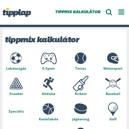
TIPPMIX KALKULÁTOR
tippmix kalkulátor
Labdarúgás
E-Sport
Tenisz
Motorsport
Snooker
Atlétika
Krikett
Baseball
Speciális
Kosárlabda
Jégkorong
Golf