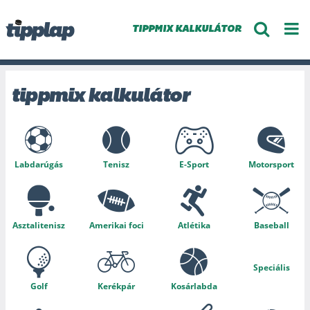
TIPPMIX KALKULÁTOR
tippmix kalkulátor
Labdarúgás
Tenisz
E-Sport
Motorsport
Asztalitenisz
Amerikai foci
Atlétika
Baseball
Speciális
Golf
Kerékpár
Kosárlabda