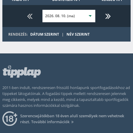
Kosárlabda
Sakk
Vízilabda
Krikett
Pesapallo
RENDEZÉS:
DÁTUM SZERINT
|
NÉV SZERINT
Gyeplabda
Golf
Jégkorong
2011-ben indult, rendszeresen frissülő honlapunk sportfogadásokhoz ad
tippeket látogatóinak. A fogadási tippek mellett rendszeresen jelennek
meg cikkeink, melyek mind a kezdő, mind a tapasztaltabb sportfogadók
számára hasznos információkkal szolgálnak.
Szerencsejátékban 18 éven aluli személyek nem vehetnek
részt.
További információk