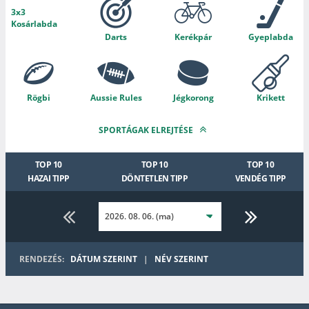
3x3
Kosárlabda
Darts
Kerékpár
Gyeplabda
Rögbi
Aussie Rules
Jégkorong
Krikett
SPORTÁGAK ELREJTÉSE
TOP 10
TOP 10
TOP 10
HAZAI TIPP
DÖNTETLEN TIPP
VENDÉG TIPP
RENDEZÉS:
DÁTUM SZERINT
|
NÉV SZERINT