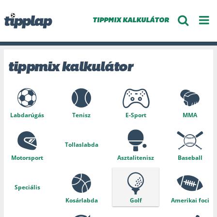
TIPPMIX KALKULÁTOR
tippmix kalkulátor
Labdarúgás
Tenisz
E-Sport
MMA
Tollaslabda
Motorsport
Asztalitenisz
Baseball
Speciális
Kosárlabda
Golf
Amerikai foci