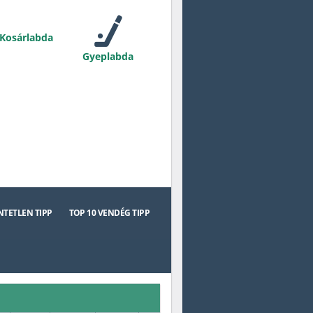
 Kosárlabda
Gyeplabda
TETLEN TIPP
TOP 10
VENDÉG TIPP