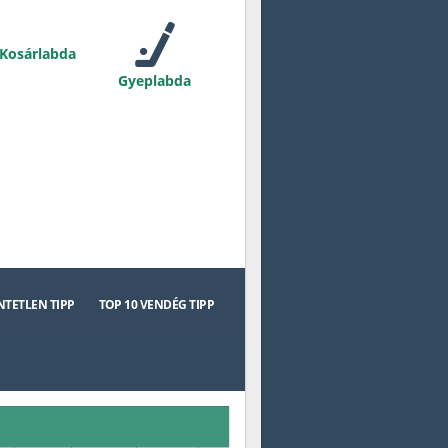
 Kosárlabda
Gyeplabda
TETLEN TIPP
TOP 10
VENDÉG TIPP