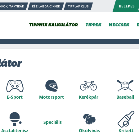
BELÉPÉS
KKÖK, TAKTIKÁK
KÉZILABDA-CIKKEK
TIPPLAP CLUB
TIPPMIX KALKULÁTOR
TIPPEK
MECCSEK
látor
E-Sport
Motorsport
Kerékpár
Baseball
Speciális
Asztalitenisz
Ökölvívás
Krikett