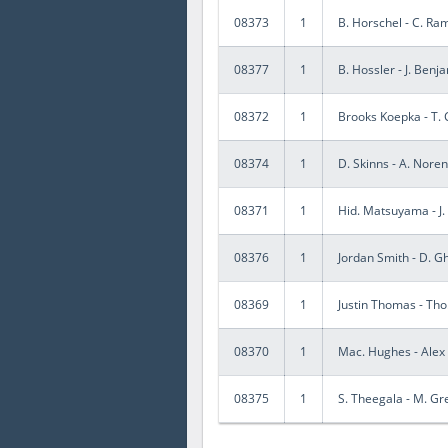
08373
1
B. Horschel - C. Ra
08377
1
B. Hossler - J. Benj
08372
1
Brooks Koepka - T. 
08374
1
D. Skinns - A. Noren
08371
1
Hid. Matsuyama - J
08376
1
Jordan Smith - D. G
08369
1
Justin Thomas - Tho
08370
1
Mac. Hughes - Alex 
08375
1
S. Theegala - M. G