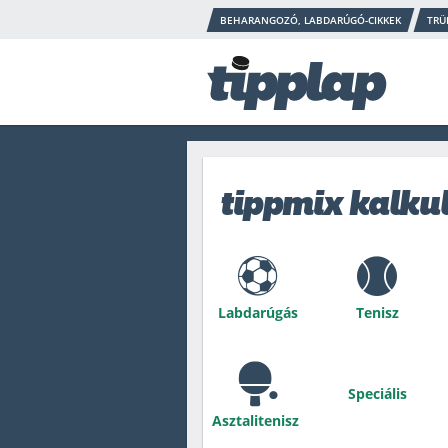
BEHARANGOZÓ, LABDARÚGÓ-CIKKEK
TRÜ
tippmix kalku
Labdarúgás
Tenisz
Speciális
Asztalitenisz