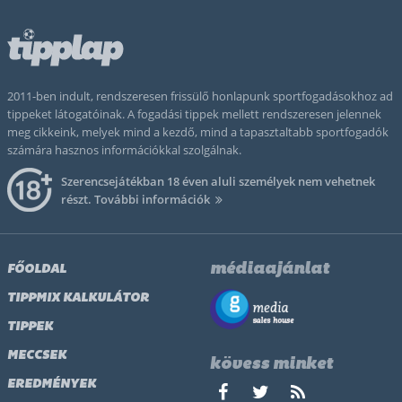
2011-ben indult, rendszeresen frissülő honlapunk sportfogadásokhoz ad
tippeket látogatóinak. A fogadási tippek mellett rendszeresen jelennek
meg cikkeink, melyek mind a kezdő, mind a tapasztaltabb sportfogadók
számára hasznos információkkal szolgálnak.
Szerencsejátékban 18 éven aluli személyek nem vehetnek
részt.
További információk
médiaajánlat
FŐOLDAL
TIPPMIX KALKULÁTOR
TIPPEK
MECCSEK
kövess minket
EREDMÉNYEK