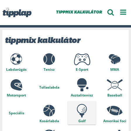
TIPPMIX KALKULÁTOR
tippmix kalkulátor
Labdarúgás
Tenisz
E-Sport
MMA
Tollaslabda
Motorsport
Asztalitenisz
Baseball
Speciális
Kosárlabda
Golf
Amerikai foci