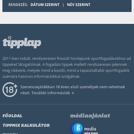
RENDEZÉS:
DÁTUM SZERINT
|
NÉV SZERINT
2011-ben indult, rendszeresen frissülő honlapunk sportfogadásokhoz ad
tippeket látogatóinak. A fogadási tippek mellett rendszeresen jelennek
meg cikkeink, melyek mind a kezdő, mind a tapasztaltabb sportfogadók
számára hasznos információkkal szolgálnak.
Szerencsejátékban 18 éven aluli személyek nem vehetnek
részt.
További információk
médiaajánlat
FŐOLDAL
TIPPMIX KALKULÁTOR