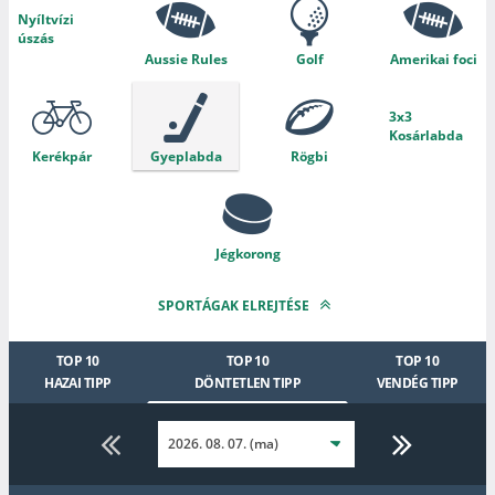
Nyíltvízi
úszás
Aussie Rules
Golf
Amerikai foci
3x3
Kosárlabda
Kerékpár
Gyeplabda
Rögbi
Jégkorong
SPORTÁGAK ELREJTÉSE
TOP 10
TOP 10
TOP 10
HAZAI TIPP
DÖNTETLEN TIPP
VENDÉG TIPP