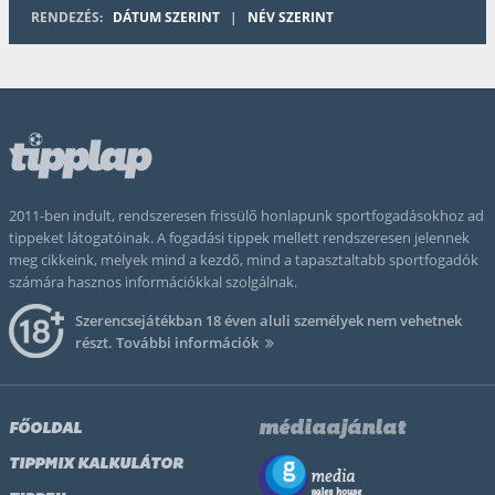
RENDEZÉS:
DÁTUM SZERINT
|
NÉV SZERINT
2011-ben indult, rendszeresen frissülő honlapunk sportfogadásokhoz ad
tippeket látogatóinak. A fogadási tippek mellett rendszeresen jelennek
meg cikkeink, melyek mind a kezdő, mind a tapasztaltabb sportfogadók
számára hasznos információkkal szolgálnak.
Szerencsejátékban 18 éven aluli személyek nem vehetnek
részt.
További információk
médiaajánlat
FŐOLDAL
TIPPMIX KALKULÁTOR