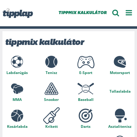
TIPPMIX KALKULÁTOR
tippmix kalkulátor
Labdarúgás
Tenisz
E-Sport
Motorsport
Tollaslabda
MMA
Snooker
Baseball
Kosárlabda
Krikett
Darts
Asztalitenisz