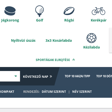
Jégkorong
Golf
Rögbi
Kerékpár
Nyíltvízi úszás
3x3 Kosárlabda
Kézilabda
SPORTÁGAK ELREJTÉSE
TOP 10
HAZAI TIPP
TOP 10
DÖN
KÖVETKEZŐ NAP
KOMPAKT
RENDEZÉS:
DÁTUM SZERINT
|
NÉV SZERINT