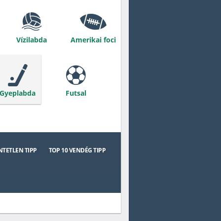
Vízilabda
Amerikai foci
Gyeplabda
Futsal
TETLEN TIPP
TOP 10
VENDÉG TIPP