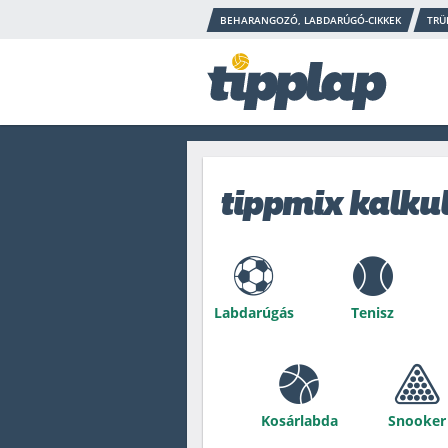
BEHARANGOZÓ, LABDARÚGÓ-CIKKEK
TRÜ
tippmix kalku
Labdarúgás
Tenisz
Kosárlabda
Snooker