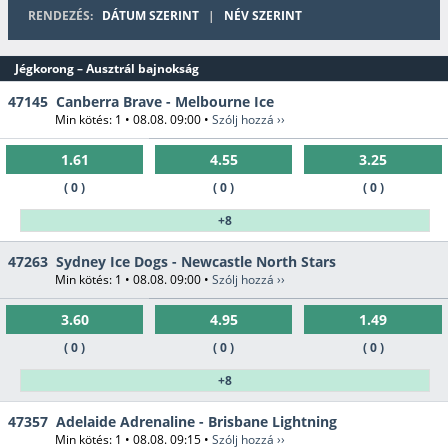
RENDEZÉS:
DÁTUM SZERINT
|
NÉV SZERINT
Jégkorong – Ausztrál bajnokság
47145
Canberra Brave - Melbourne Ice
Min kötés: 1 • 08.08. 09:00 •
Szólj hozzá ››
1.61
4.55
3.25
( 0 )
( 0 )
( 0 )
+8
47263
Sydney Ice Dogs - Newcastle North Stars
Min kötés: 1 • 08.08. 09:00 •
Szólj hozzá ››
3.60
4.95
1.49
( 0 )
( 0 )
( 0 )
+8
47357
Adelaide Adrenaline - Brisbane Lightning
Min kötés: 1 • 08.08. 09:15 •
Szólj hozzá ››