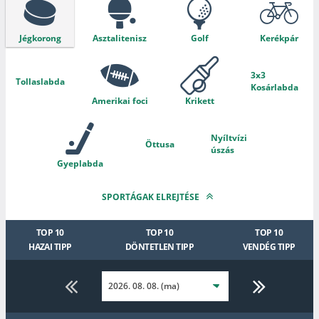
Jégkorong
Asztalitenisz
Golf
Kerékpár
3x3
Tollaslabda
Kosárlabda
Amerikai foci
Krikett
Nyíltvízi
Öttusa
úszás
Gyeplabda
SPORTÁGAK ELREJTÉSE
TOP 10
TOP 10
TOP 10
HAZAI TIPP
DÖNTETLEN TIPP
VENDÉG TIPP