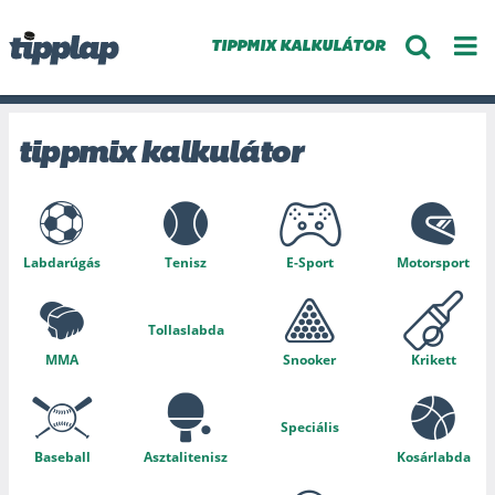
TIPPMIX KALKULÁTOR
tippmix kalkulátor
Labdarúgás
Tenisz
E-Sport
Motorsport
Tollaslabda
MMA
Snooker
Krikett
Speciális
Baseball
Asztalitenisz
Kosárlabda