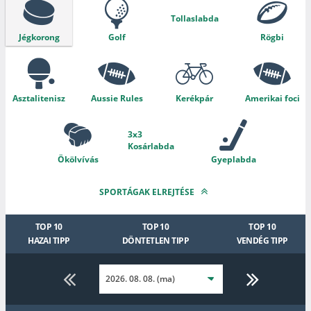
Tollaslabda
Jégkorong
Golf
Rögbi
Asztalitenisz
Aussie Rules
Kerékpár
Amerikai foci
3x3
Kosárlabda
Ökölvívás
Gyeplabda
SPORTÁGAK ELREJTÉSE
TOP 10
TOP 10
TOP 10
HAZAI TIPP
DÖNTETLEN TIPP
VENDÉG TIPP