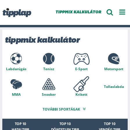
TIPPMIX KALKULÁTOR
tippmix kalkulátor
Labdarúgás
Tenisz
E-Sport
Motorsport
Tollaslabda
MMA
Snooker
Krikett
TOVÁBBI SPORTÁGAK
Speciális
Baseball
Kosárlabda
Asztalitenisz
TOP 10
TOP 10
TOP 10
HAZAI TIPP
DÖNTETLEN TIPP
VENDÉG TIPP