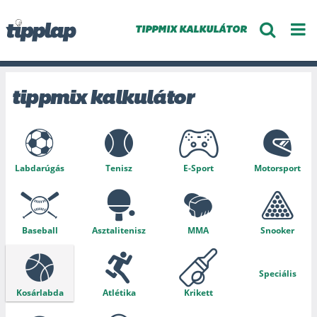
TIPPMIX KALKULÁTOR
tippmix kalkulátor
Labdarúgás
Tenisz
E-Sport
Motorsport
Baseball
Asztalitenisz
MMA
Snooker
Speciális
Kosárlabda
Atlétika
Krikett