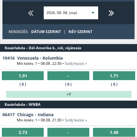
RENDEZÉS:
DÁTUM SZERINT
|
NÉV SZERINT
Kosárlabda – Dél-Amerika b., női, rájátszás
10416
Venezuela - Kolumbia
Min kötés: 1 • 08.08. 22:30 •
Szólj hozzá ››
1.91
-
1.71
( 0 )
( 0 )
( 0 )
+7
Kosárlabda – WNBA
06417
Chicago - Indiana
Min kötés: 1 • 08.08. 21:30 •
Szólj hozzá ››
2.73
-
1.40