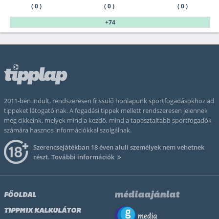
( 0 )
( 0 )
( 0 )
+74
2011-ben indult, rendszeresen frissülő honlapunk sportfogadásokhoz ad
tippeket látogatóinak. A fogadási tippek mellett rendszeresen jelennek
meg cikkeink, melyek mind a kezdő, mind a tapasztaltabb sportfogadók
számára hasznos információkkal szolgálnak.
Szerencsejátékban 18 éven aluli személyek nem vehetnek
részt.
További információk
médiaajánlat
FŐOLDAL
TIPPMIX KALKULÁTOR