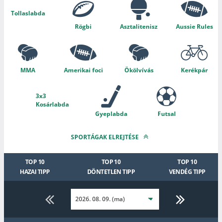
Tollaslabda
Rögbi
Asztalitenisz
Aussie Rules
MMA
Amerikai foci
Ökölvívás
Kerékpár
3x3
Kosárlabda
Gyeplabda
Futsal
SPORTÁGAK ELREJTÉSE
TOP 10
TOP 10
TOP 10
HAZAI TIPP
DÖNTETLEN TIPP
VENDÉG TIPP