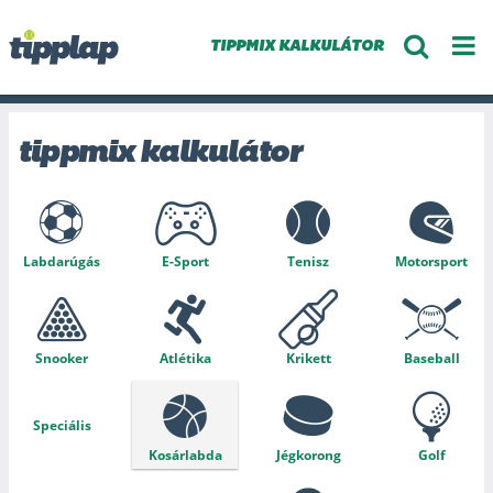
TIPPMIX KALKULÁTOR
tippmix kalkulátor
Labdarúgás
E-Sport
Tenisz
Motorsport
Snooker
Atlétika
Krikett
Baseball
Speciális
Kosárlabda
Jégkorong
Golf