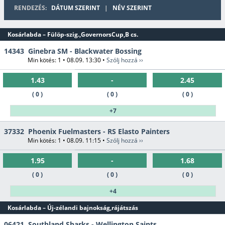
RENDEZÉS:
DÁTUM SZERINT
|
NÉV SZERINT
Kosárlabda – Fülöp-szig.,GovernorsCup,B cs.
14343
Ginebra SM - Blackwater Bossing
Min kötés: 1 • 08.09. 13:30 •
Szólj hozzá ››
1.43
-
2.45
( 0 )
( 0 )
( 0 )
+7
37332
Phoenix Fuelmasters - RS Elasto Painters
Min kötés: 1 • 08.09. 11:15 •
Szólj hozzá ››
1.95
-
1.68
( 0 )
( 0 )
( 0 )
+4
Kosárlabda – Új-zélandi bajnokság,rájátszás
06421
Southland Sharks - Wellington Saints