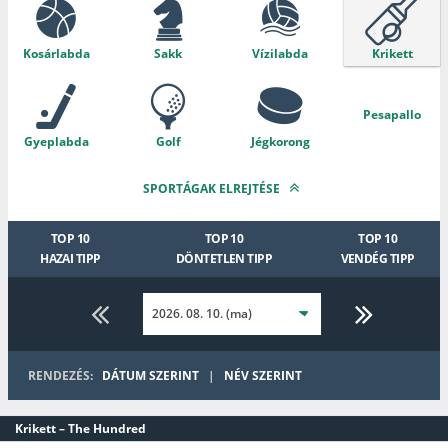
Kosárlabda
Sakk
Vízilabda
Krikett
Pesapallo
Gyeplabda
Golf
Jégkorong
SPORTÁGAK ELREJTÉSE
TOP 10
TOP 10
TOP 10
HAZAI TIPP
DÖNTETLEN TIPP
VENDÉG TIPP
RENDEZÉS:
DÁTUM SZERINT
|
NÉV SZERINT
Krikett – The Hundred