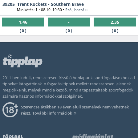
39205
Trent Rockets - Southern Brave
Min kötés: 1 • 08.10. 19:30 •
Szólj hozzá ››
1.46
-
2.35
( 0 )
( 0 )
( 0 )
2011-ben indult, rendszeresen frissülő honlapunk sportfogadásokhoz ad
tippeket látogatóinak. A fogadási tippek mellett rendszeresen jelennek
meg cikkeink, melyek mind a kezdő, mind a tapasztaltabb sportfogadók
számára hasznos információkkal szolgálnak.
Szerencsejátékban 18 éven aluli személyek nem vehetnek
részt.
További információk
médiaajánlat
FŐOLDAL