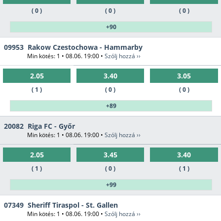
( 0 )
( 0 )
( 0 )
+90
09953
Rakow Czestochowa - Hammarby
Min kötés: 1 • 08.06. 19:00 •
Szólj hozzá ››
2.05
3.40
3.05
( 1 )
( 0 )
( 0 )
+89
20082
Riga FC - Győr
Min kötés: 1 • 08.06. 19:00 •
Szólj hozzá ››
2.05
3.45
3.40
( 1 )
( 0 )
( 1 )
+99
07349
Sheriff Tiraspol - St. Gallen
Min kötés: 1 • 08.06. 19:00 •
Szólj hozzá ››