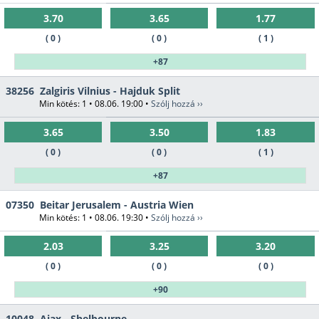
3.70
3.65
1.77
( 0 )
( 0 )
( 1 )
+87
38256
Zalgiris Vilnius - Hajduk Split
Min kötés: 1 • 08.06. 19:00 •
Szólj hozzá ››
3.65
3.50
1.83
( 0 )
( 0 )
( 1 )
+87
07350
Beitar Jerusalem - Austria Wien
Min kötés: 1 • 08.06. 19:30 •
Szólj hozzá ››
2.03
3.25
3.20
( 0 )
( 0 )
( 0 )
+90
10048
Ajax - Shelbourne