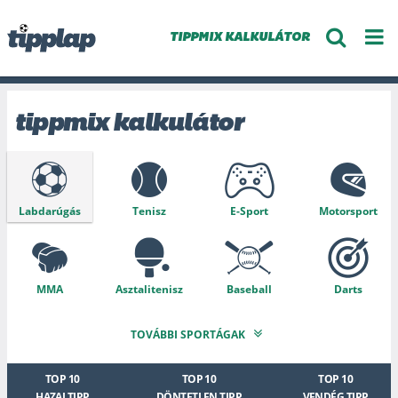
TIPPMIX KALKULÁTOR
tippmix kalkulátor
Labdarúgás
Tenisz
E-Sport
Motorsport
MMA
Asztalitenisz
Baseball
Darts
TOVÁBBI SPORTÁGAK
Tollaslabda
Snooker
Kosárlabda
Krikett
TOP 10
TOP 10
TOP 10
HAZAI TIPP
DÖNTETLEN TIPP
VENDÉG TIPP