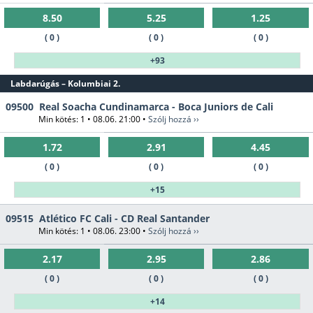
8.50
5.25
1.25
( 0 )
( 0 )
( 0 )
+93
Labdarúgás – Kolumbiai 2.
09500
Real Soacha Cundinamarca - Boca Juniors de Cali
Min kötés: 1 • 08.06. 21:00 •
Szólj hozzá ››
1.72
2.91
4.45
( 0 )
( 0 )
( 0 )
+15
09515
Atlético FC Cali - CD Real Santander
Min kötés: 1 • 08.06. 23:00 •
Szólj hozzá ››
2.17
2.95
2.86
( 0 )
( 0 )
( 0 )
+14