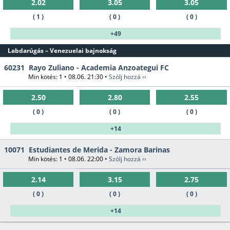
2.02
3.05
3.05
( 1 )
( 0 )
( 0 )
+49
Labdarúgás – Venezuelai bajnokság
60231
Rayo Zuliano - Academia Anzoategui FC
Min kötés: 1 • 08.06. 21:30 •
Szólj hozzá ››
2.50
2.80
2.55
( 0 )
( 0 )
( 0 )
+14
10071
Estudiantes de Merida - Zamora Barinas
Min kötés: 1 • 08.06. 22:00 •
Szólj hozzá ››
2.14
3.15
2.75
( 0 )
( 0 )
( 0 )
+14