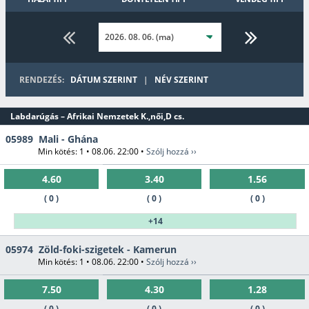
Nyíltvízi
Speciális
úszás
Strandröplabda
Aussie Rules
3x3
RENDEZÉS:
DÁTUM SZERINT
|
NÉV SZERINT
Kosárlabda
Golf
Amerikai foci
Kerékpár
Labdarúgás – Afrikai Nemzetek K.,női,D cs.
05989
Mali - Ghána
Min kötés: 1 • 08.06. 22:00 •
Szólj hozzá ››
Rögbi
Gyeplabda
Vízilabda
Röplabda
4.60
3.40
1.56
( 0 )
( 0 )
( 0 )
Jégkorong
+14
05974
Zöld-foki-szigetek - Kamerun
Min kötés: 1 • 08.06. 22:00 •
Szólj hozzá ››
7.50
4.30
1.28
( 0 )
( 0 )
( 0 )