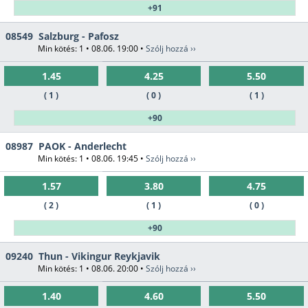
+91
08549
Salzburg - Pafosz
Min kötés: 1 • 08.06. 19:00 •
Szólj hozzá ››
1.45
4.25
5.50
( 1 )
( 0 )
( 1 )
+90
08987
PAOK - Anderlecht
Min kötés: 1 • 08.06. 19:45 •
Szólj hozzá ››
1.57
3.80
4.75
( 2 )
( 1 )
( 0 )
+90
09240
Thun - Vikingur Reykjavik
Min kötés: 1 • 08.06. 20:00 •
Szólj hozzá ››
1.40
4.60
5.50