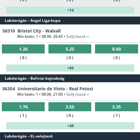
+14
Labdarúgás – Angol Liga-kupa
50310
Bristol City - Walsall
Min kötés: 1 • 08.06. 20:45 •
Szólj hozzá ››
1.26
5.25
8.00
( 0 )
( 0 )
( 0 )
+89
Labdarúgás – Bolíviai bajnokság
06354
Universitario de Vinto - Real Potosi
Min kötés: 1 • 08.06. 21:00 •
Szólj hozzá ››
1.76
3.55
3.35
( 1 )
( 0 )
( 1 )
+49
Labdarúgás – EL-selejtező