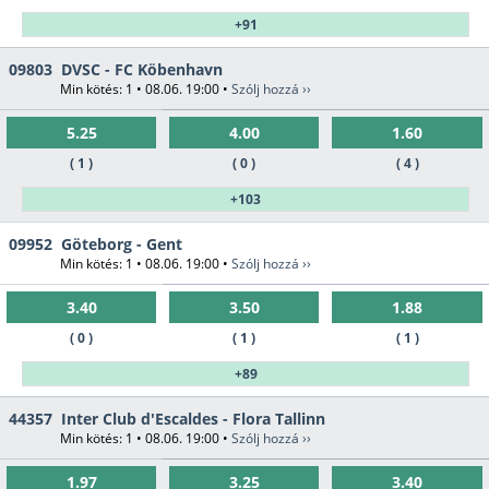
+91
09803
DVSC - FC Köbenhavn
Min kötés: 1 • 08.06. 19:00 •
Szólj hozzá ››
5.25
4.00
1.60
( 1 )
( 0 )
( 4 )
+103
09952
Göteborg - Gent
Min kötés: 1 • 08.06. 19:00 •
Szólj hozzá ››
3.40
3.50
1.88
( 0 )
( 1 )
( 1 )
+89
44357
Inter Club d'Escaldes - Flora Tallinn
Min kötés: 1 • 08.06. 19:00 •
Szólj hozzá ››
1.97
3.25
3.40