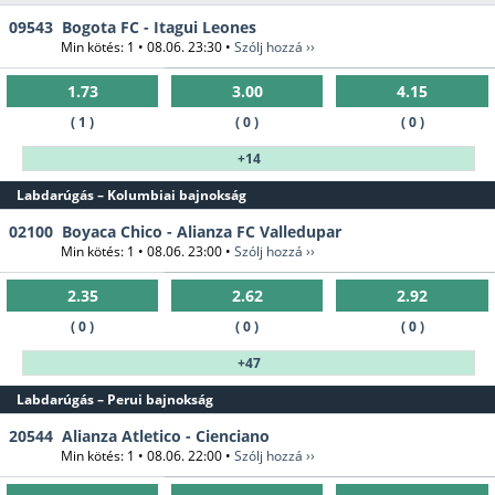
09543
Bogota FC - Itagui Leones
Min kötés: 1 • 08.06. 23:30 •
Szólj hozzá ››
1.73
3.00
4.15
( 1 )
( 0 )
( 0 )
+14
Labdarúgás – Kolumbiai bajnokság
02100
Boyaca Chico - Alianza FC Valledupar
Min kötés: 1 • 08.06. 23:00 •
Szólj hozzá ››
2.35
2.62
2.92
( 0 )
( 0 )
( 0 )
+47
Labdarúgás – Perui bajnokság
20544
Alianza Atletico - Cienciano
Min kötés: 1 • 08.06. 22:00 •
Szólj hozzá ››