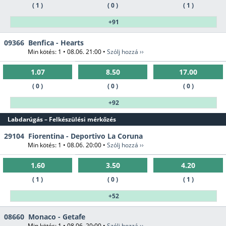
( 1 )
( 0 )
( 1 )
+91
09366
Benfica - Hearts
Min kötés: 1 • 08.06. 21:00 •
Szólj hozzá ››
1.07
8.50
17.00
( 0 )
( 0 )
( 0 )
+92
Labdarúgás – Felkészülési mérkőzés
29104
Fiorentina - Deportivo La Coruna
Min kötés: 1 • 08.06. 20:00 •
Szólj hozzá ››
1.60
3.50
4.20
( 1 )
( 0 )
( 1 )
+52
08660
Monaco - Getafe
Min kötés: 1 • 08.06. 20:00 •
Szólj hozzá ››