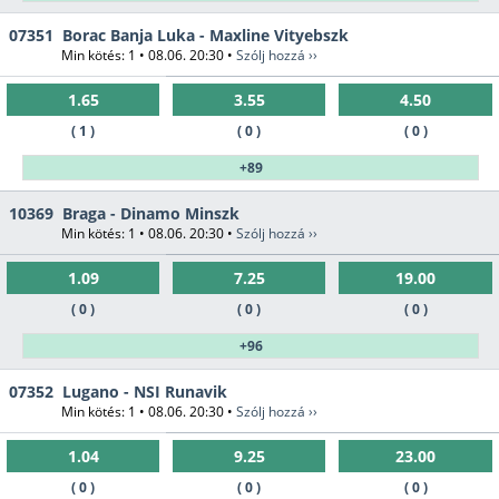
07351
Borac Banja Luka - Maxline Vityebszk
Min kötés: 1 • 08.06. 20:30 •
Szólj hozzá ››
1.65
3.55
4.50
( 1 )
( 0 )
( 0 )
+89
10369
Braga - Dinamo Minszk
Min kötés: 1 • 08.06. 20:30 •
Szólj hozzá ››
1.09
7.25
19.00
( 0 )
( 0 )
( 0 )
+96
07352
Lugano - NSI Runavik
Min kötés: 1 • 08.06. 20:30 •
Szólj hozzá ››
1.04
9.25
23.00
( 0 )
( 0 )
( 0 )