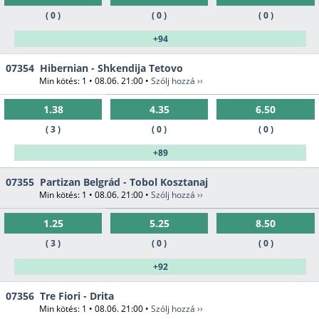
( 0 )
( 0 )
( 0 )
+94
07354
Hibernian - Shkendija Tetovo
Min kötés: 1 • 08.06. 21:00 •
Szólj hozzá ››
1.38
4.35
6.50
( 3 )
( 0 )
( 0 )
+89
07355
Partizan Belgrád - Tobol Kosztanaj
Min kötés: 1 • 08.06. 21:00 •
Szólj hozzá ››
1.25
5.25
8.50
( 3 )
( 0 )
( 0 )
+92
07356
Tre Fiori - Drita
Min kötés: 1 • 08.06. 21:00 •
Szólj hozzá ››