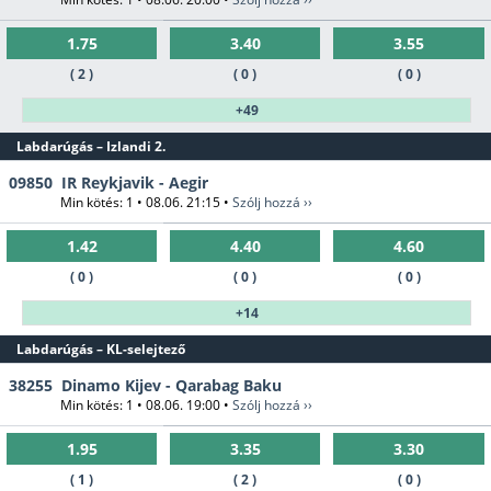
1.75
3.40
3.55
( 2 )
( 0 )
( 0 )
+49
Labdarúgás – Izlandi 2.
09850
IR Reykjavik - Aegir
Min kötés: 1 • 08.06. 21:15 •
Szólj hozzá ››
1.42
4.40
4.60
( 0 )
( 0 )
( 0 )
+14
Labdarúgás – KL-selejtező
38255
Dinamo Kijev - Qarabag Baku
Min kötés: 1 • 08.06. 19:00 •
Szólj hozzá ››
1.95
3.35
3.30
( 1 )
( 2 )
( 0 )