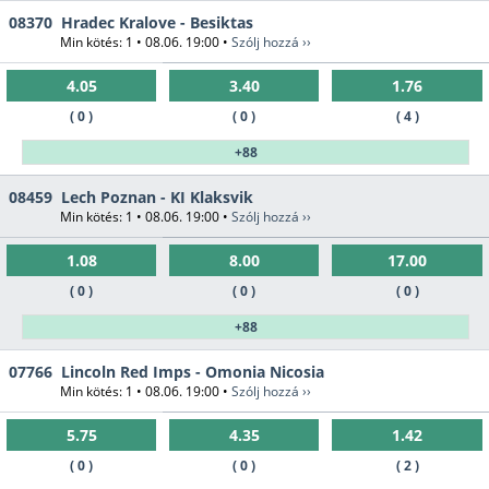
08370
Hradec Kralove - Besiktas
Min kötés: 1 • 08.06. 19:00 •
Szólj hozzá ››
4.05
3.40
1.76
( 0 )
( 0 )
( 4 )
+88
08459
Lech Poznan - KI Klaksvik
Min kötés: 1 • 08.06. 19:00 •
Szólj hozzá ››
1.08
8.00
17.00
( 0 )
( 0 )
( 0 )
+88
07766
Lincoln Red Imps - Omonia Nicosia
Min kötés: 1 • 08.06. 19:00 •
Szólj hozzá ››
5.75
4.35
1.42
( 0 )
( 0 )
( 2 )