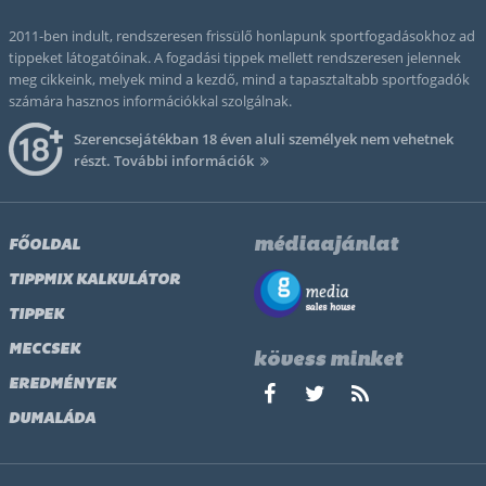
2011-ben indult, rendszeresen frissülő honlapunk sportfogadásokhoz ad
tippeket látogatóinak. A fogadási tippek mellett rendszeresen jelennek
meg cikkeink, melyek mind a kezdő, mind a tapasztaltabb sportfogadók
számára hasznos információkkal szolgálnak.
Szerencsejátékban 18 éven aluli személyek nem vehetnek
részt.
További információk
médiaajánlat
FŐOLDAL
TIPPMIX KALKULÁTOR
TIPPEK
MECCSEK
kövess minket
EREDMÉNYEK
DUMALÁDA