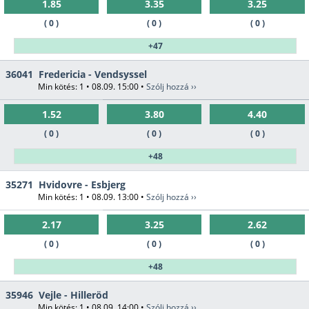
1.85
3.35
3.25
( 0 )
( 0 )
( 0 )
+47
36041
Fredericia - Vendsyssel
Min kötés: 1 • 08.09. 15:00 •
Szólj hozzá ››
1.52
3.80
4.40
( 0 )
( 0 )
( 0 )
+48
35271
Hvidovre - Esbjerg
Min kötés: 1 • 08.09. 13:00 •
Szólj hozzá ››
2.17
3.25
2.62
( 0 )
( 0 )
( 0 )
+48
35946
Vejle - Hilleröd
Min kötés: 1 • 08.09. 14:00 •
Szólj hozzá ››