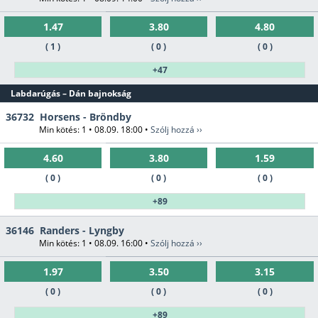
1.47
3.80
4.80
( 1 )
( 0 )
( 0 )
+47
Labdarúgás – Dán bajnokság
36732
Horsens - Bröndby
Min kötés: 1 • 08.09. 18:00 •
Szólj hozzá ››
4.60
3.80
1.59
( 0 )
( 0 )
( 0 )
+89
36146
Randers - Lyngby
Min kötés: 1 • 08.09. 16:00 •
Szólj hozzá ››
1.97
3.50
3.15
( 0 )
( 0 )
( 0 )
+89