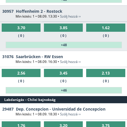
30957
Hoffenheim 2 - Rostock
Min kötés: 1 • 08.09. 13:30 •
Szólj hozzá ››
3.70
3.85
1.62
( 0 )
( 0 )
( 0 )
+48
31076
Saarbrücken - RW Essen
Min kötés: 1 • 08.09. 16:30 •
Szólj hozzá ››
2.56
3.45
2.13
( 0 )
( 0 )
( 0 )
+46
Labdarúgás – Chilei bajnokság
29487
Dep. Concepcion - Universidad de Concepcion
Min kötés: 1 • 08.09. 18:30 •
Szólj hozzá ››
1.76
3.20
3.75