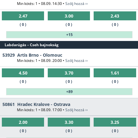
Min kötés: 1 • 08.09. 14:30 •
Szólj hozzá ››
2.47
3.00
2.43
( 0 )
( 0 )
( 0 )
+15
Labdarúgás – Cseh bajnokság
53929
Artis Brno - Olomouc
Min kötés: 1 • 08.09. 20:00 •
Szólj hozzá ››
4.50
3.70
1.61
( 0 )
( 0 )
( 0 )
+89
50861
Hradec Kralove - Ostrava
Min kötés: 1 • 08.09. 17:00 •
Szólj hozzá ››
2.00
3.30
3.25
( 0 )
( 0 )
( 0 )