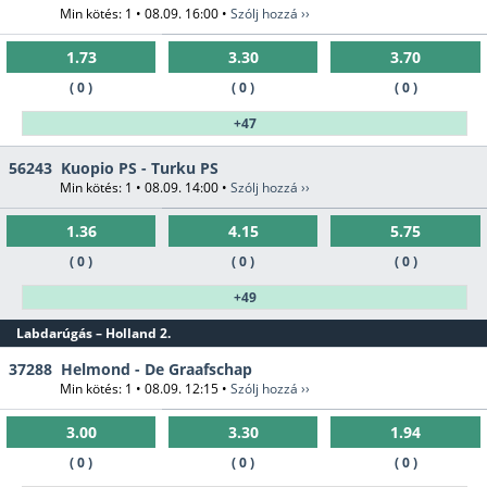
Min kötés: 1 • 08.09. 16:00 •
Szólj hozzá ››
1.73
3.30
3.70
( 0 )
( 0 )
( 0 )
+47
56243
Kuopio PS - Turku PS
Min kötés: 1 • 08.09. 14:00 •
Szólj hozzá ››
1.36
4.15
5.75
( 0 )
( 0 )
( 0 )
+49
Labdarúgás – Holland 2.
37288
Helmond - De Graafschap
Min kötés: 1 • 08.09. 12:15 •
Szólj hozzá ››
3.00
3.30
1.94
( 0 )
( 0 )
( 0 )