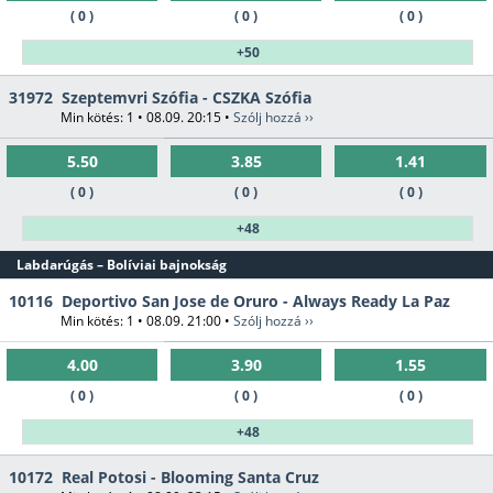
( 0 )
( 0 )
( 0 )
+50
31972
Szeptemvri Szófia - CSZKA Szófia
Min kötés: 1 • 08.09. 20:15 •
Szólj hozzá ››
5.50
3.85
1.41
( 0 )
( 0 )
( 0 )
+48
Labdarúgás – Bolíviai bajnokság
10116
Deportivo San Jose de Oruro - Always Ready La Paz
Min kötés: 1 • 08.09. 21:00 •
Szólj hozzá ››
4.00
3.90
1.55
( 0 )
( 0 )
( 0 )
+48
10172
Real Potosi - Blooming Santa Cruz