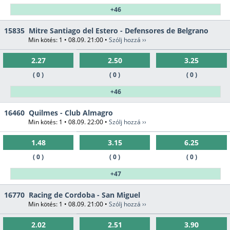
+46
15835
Mitre Santiago del Estero - Defensores de Belgrano
Min kötés: 1 • 08.09. 21:00 •
Szólj hozzá ››
2.27
2.50
3.25
( 0 )
( 0 )
( 0 )
+46
16460
Quilmes - Club Almagro
Min kötés: 1 • 08.09. 22:00 •
Szólj hozzá ››
1.48
3.15
6.25
( 0 )
( 0 )
( 0 )
+47
16770
Racing de Cordoba - San Miguel
Min kötés: 1 • 08.09. 21:00 •
Szólj hozzá ››
2.02
2.51
3.90