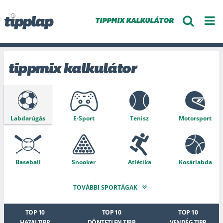
TIPPMIX KALKULÁTOR
tippmix kalkulátor
Labdarúgás
E-Sport
Tenisz
Motorsport
Baseball
Snooker
Atlétika
Kosárlabda
TOVÁBBI SPORTÁGAK
Speciális
Krikett
MMA
Jégkorong
TOP 10
TOP 10
TOP 10
HAZAI TIPP
DÖNTETLEN TIPP
VENDÉG TIPP