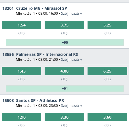
13201
Cruzeiro MG - Mirassol SP
Min kötés: 1 • 08.09. 16:00 •
Szólj hozzá ››
1.54
3.75
5.25
( 0 )
( 0 )
( 0 )
+90
13556
Palmeiras SP - Internacional RS
Min kötés: 1 • 08.09. 21:00 •
Szólj hozzá ››
1.43
4.00
6.25
( 0 )
( 0 )
( 0 )
+91
15508
Santos SP - Athlético PR
Min kötés: 1 • 08.09. 23:30 •
Szólj hozzá ››
1.90
3.30
3.60
( 0 )
( 0 )
( 0 )