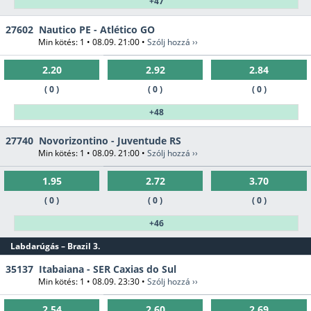
+47
27602
Nautico PE - Atlético GO
Min kötés: 1 • 08.09. 21:00 •
Szólj hozzá ››
2.20
2.92
2.84
( 0 )
( 0 )
( 0 )
+48
27740
Novorizontino - Juventude RS
Min kötés: 1 • 08.09. 21:00 •
Szólj hozzá ››
1.95
2.72
3.70
( 0 )
( 0 )
( 0 )
+46
Labdarúgás – Brazil 3.
35137
Itabaiana - SER Caxias do Sul
Min kötés: 1 • 08.09. 23:30 •
Szólj hozzá ››
2.54
2.60
2.69