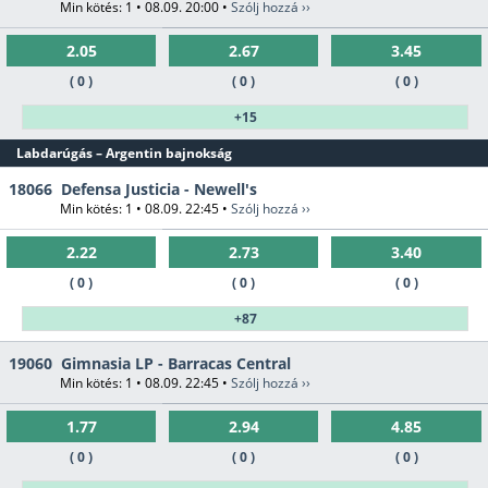
Min kötés: 1 • 08.09. 20:00 •
Szólj hozzá ››
2.05
2.67
3.45
( 0 )
( 0 )
( 0 )
+15
Labdarúgás – Argentin bajnokság
18066
Defensa Justicia - Newell's
Min kötés: 1 • 08.09. 22:45 •
Szólj hozzá ››
2.22
2.73
3.40
( 0 )
( 0 )
( 0 )
+87
19060
Gimnasia LP - Barracas Central
Min kötés: 1 • 08.09. 22:45 •
Szólj hozzá ››
1.77
2.94
4.85
( 0 )
( 0 )
( 0 )