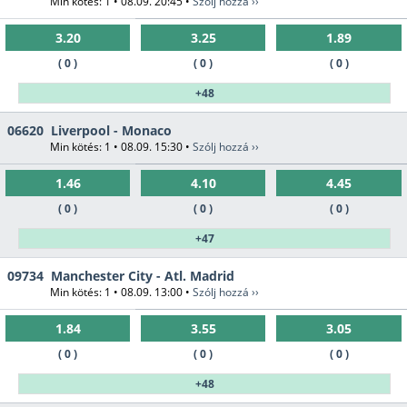
Min kötés: 1 • 08.09. 20:45 •
Szólj hozzá ››
3.20
3.25
1.89
( 0 )
( 0 )
( 0 )
+48
06620
Liverpool - Monaco
Min kötés: 1 • 08.09. 15:30 •
Szólj hozzá ››
1.46
4.10
4.45
( 0 )
( 0 )
( 0 )
+47
09734
Manchester City - Atl. Madrid
Min kötés: 1 • 08.09. 13:00 •
Szólj hozzá ››
1.84
3.55
3.05
( 0 )
( 0 )
( 0 )
+48