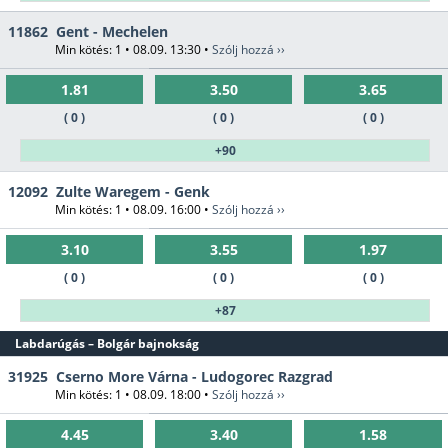
11862
Gent - Mechelen
Min kötés: 1 • 08.09. 13:30 •
Szólj hozzá ››
1.81
3.50
3.65
( 0 )
( 0 )
( 0 )
+90
12092
Zulte Waregem - Genk
Min kötés: 1 • 08.09. 16:00 •
Szólj hozzá ››
3.10
3.55
1.97
( 0 )
( 0 )
( 0 )
+87
Labdarúgás – Bolgár bajnokság
31925
Cserno More Várna - Ludogorec Razgrad
Min kötés: 1 • 08.09. 18:00 •
Szólj hozzá ››
4.45
3.40
1.58