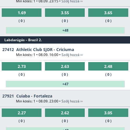
Min kötés: 1 • 08.09. 23:15 •
Szólj hozzá ››
1.69
3.55
3.65
( 0 )
( 0 )
( 0 )
+48
Labdarúgás – Brazil 2.
27412
Athletic Club SJDR - Criciuma
Min kötés: 1 • 08.09. 16:00 •
Szólj hozzá ››
2.73
2.63
2.48
( 0 )
( 0 )
( 0 )
+47
27921
Cuiaba - Fortaleza
Min kötés: 1 • 08.09. 23:00 •
Szólj hozzá ››
2.27
2.62
3.05
( 0 )
( 0 )
( 0 )