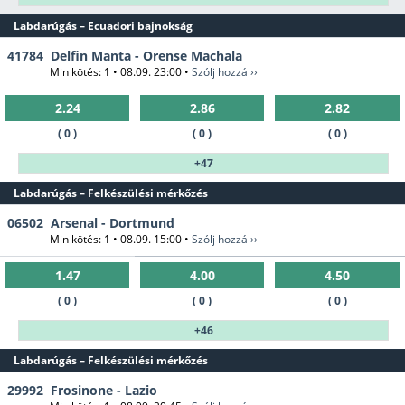
Labdarúgás – Ecuadori bajnokság
41784
Delfin Manta - Orense Machala
Min kötés: 1 • 08.09. 23:00 •
Szólj hozzá ››
2.24
2.86
2.82
( 0 )
( 0 )
( 0 )
+47
Labdarúgás – Felkészülési mérkőzés
06502
Arsenal - Dortmund
Min kötés: 1 • 08.09. 15:00 •
Szólj hozzá ››
1.47
4.00
4.50
( 0 )
( 0 )
( 0 )
+46
Labdarúgás – Felkészülési mérkőzés
29992
Frosinone - Lazio