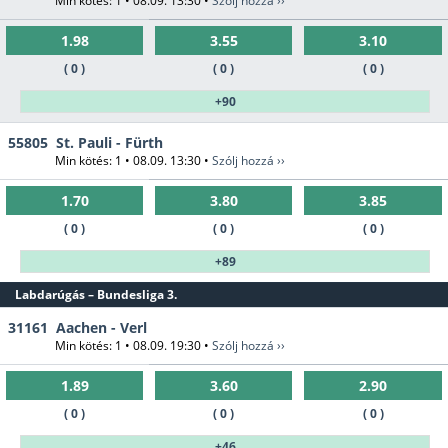
Min kötés: 1 • 08.09. 13:30 •
Szólj hozzá ››
1.98
3.55
3.10
( 0 )
( 0 )
( 0 )
+90
55805
St. Pauli - Fürth
Min kötés: 1 • 08.09. 13:30 •
Szólj hozzá ››
1.70
3.80
3.85
( 0 )
( 0 )
( 0 )
+89
Labdarúgás – Bundesliga 3.
31161
Aachen - Verl
Min kötés: 1 • 08.09. 19:30 •
Szólj hozzá ››
1.89
3.60
2.90
( 0 )
( 0 )
( 0 )
+46