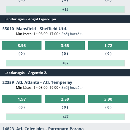
+15
Labdarúgás – Angol Liga-kupa
55010
Mansfield - Sheffield Utd.
Min kötés: 1 • 08.09. 17:00 •
Szólj hozzá ››
3.95
3.65
1.72
( 0 )
( 0 )
( 0 )
+87
Labdarúgás – Argentin 2.
22359
Atl. Atlanta - Atl. Temperley
Min kötés: 1 • 08.09. 19:00 •
Szólj hozzá ››
1.97
2.59
3.90
( 0 )
( 0 )
( 0 )
+47
14823
Atl. Colegiales - Patronato Parana