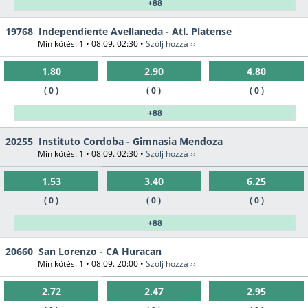
+88
19768
Independiente Avellaneda - Atl. Platense
Min kötés: 1 • 08.09. 02:30 •
Szólj hozzá ››
1.80
2.90
4.80
( 0 )
( 0 )
( 0 )
+88
20255
Instituto Cordoba - Gimnasia Mendoza
Min kötés: 1 • 08.09. 02:30 •
Szólj hozzá ››
1.53
3.40
6.25
( 0 )
( 0 )
( 0 )
+88
20660
San Lorenzo - CA Huracan
Min kötés: 1 • 08.09. 20:00 •
Szólj hozzá ››
2.72
2.47
2.95