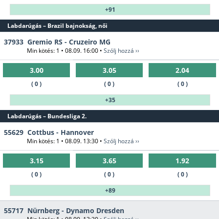
+91
Labdarúgás – Brazil bajnokság, női
37933
Gremio RS - Cruzeiro MG
Min kötés: 1 • 08.09. 16:00 •
Szólj hozzá ››
3.00
3.05
2.04
( 0 )
( 0 )
( 0 )
+35
Labdarúgás – Bundesliga 2.
55629
Cottbus - Hannover
Min kötés: 1 • 08.09. 13:30 •
Szólj hozzá ››
3.15
3.65
1.92
( 0 )
( 0 )
( 0 )
+89
55717
Nürnberg - Dynamo Dresden