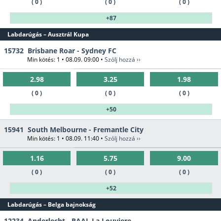
( 0 )
( 0 )
( 0 )
+87
Labdarúgás – Ausztrál Kupa
15732
Brisbane Roar - Sydney FC
Min kötés: 1 • 08.09. 09:00 •
Szólj hozzá ››
2.98
3.25
1.98
( 0 )
( 0 )
( 0 )
+50
15941
South Melbourne - Fremantle City
Min kötés: 1 • 08.09. 11:40 •
Szólj hozzá ››
1.16
5.75
9.00
( 0 )
( 0 )
( 0 )
+52
Labdarúgás – Belga bajnokság
12234
Anderlecht - RAAL La Louviere