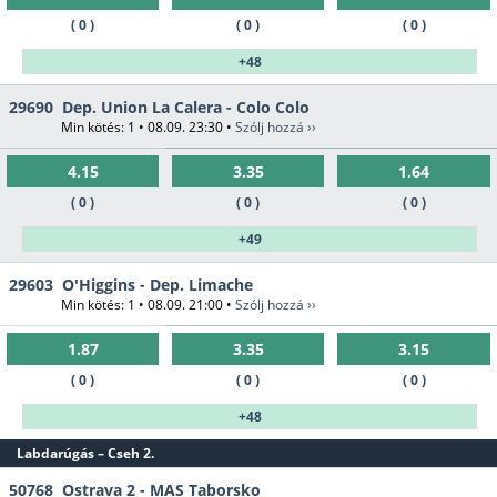
( 0 )
( 0 )
( 0 )
+48
29690
Dep. Union La Calera - Colo Colo
Min kötés: 1 • 08.09. 23:30 •
Szólj hozzá ››
4.15
3.35
1.64
( 0 )
( 0 )
( 0 )
+49
29603
O'Higgins - Dep. Limache
Min kötés: 1 • 08.09. 21:00 •
Szólj hozzá ››
1.87
3.35
3.15
( 0 )
( 0 )
( 0 )
+48
Labdarúgás – Cseh 2.
50768
Ostrava 2 - MAS Taborsko