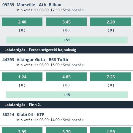
09239
Marseille - Ath. Bilbao
Min kötés: 1 • 08.09. 17:30 •
Szólj hozzá ››
2.48
3.45
2.20
( 0 )
( 0 )
( 0 )
+51
Labdarúgás – Feröer-szigeteki bajnokság
44393
Vikingur Gota - B68 Toftir
Min kötés: 1 • 08.09. 16:00 •
Szólj hozzá ››
1.24
4.85
7.25
( 0 )
( 0 )
( 0 )
+15
Labdarúgás – Finn 2.
56214
Klubi 04 - KTP
Min kötés: 1 • 08.09. 14:00 •
Szólj hozzá ››
3.95
3.70
1.59