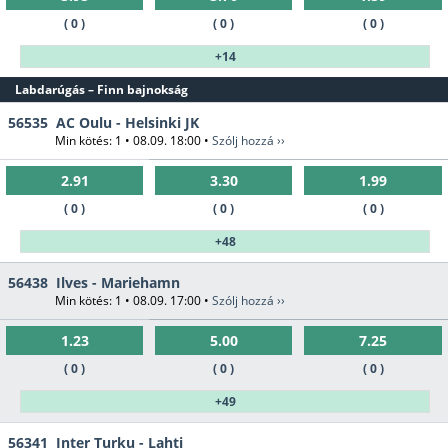
( 0 )
( 0 )
( 0 )
+14
Labdarúgás – Finn bajnokság
56535
AC Oulu - Helsinki JK
Min kötés: 1 • 08.09. 18:00 •
Szólj hozzá ››
2.91
3.30
1.99
( 0 )
( 0 )
( 0 )
+48
56438
Ilves - Mariehamn
Min kötés: 1 • 08.09. 17:00 •
Szólj hozzá ››
1.23
5.00
7.25
( 0 )
( 0 )
( 0 )
+49
56341
Inter Turku - Lahti