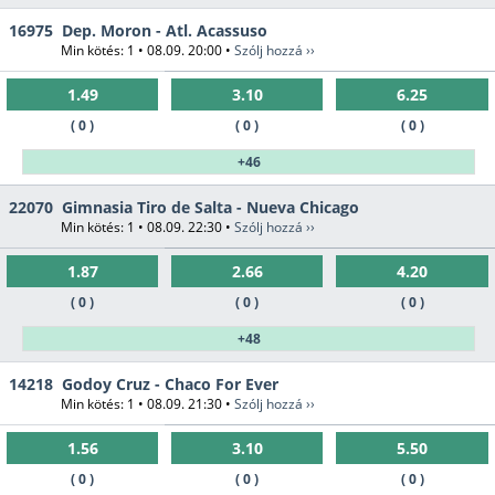
16975
Dep. Moron - Atl. Acassuso
Min kötés: 1 • 08.09. 20:00 •
Szólj hozzá ››
1.49
3.10
6.25
( 0 )
( 0 )
( 0 )
+46
22070
Gimnasia Tiro de Salta - Nueva Chicago
Min kötés: 1 • 08.09. 22:30 •
Szólj hozzá ››
1.87
2.66
4.20
( 0 )
( 0 )
( 0 )
+48
14218
Godoy Cruz - Chaco For Ever
Min kötés: 1 • 08.09. 21:30 •
Szólj hozzá ››
1.56
3.10
5.50
( 0 )
( 0 )
( 0 )