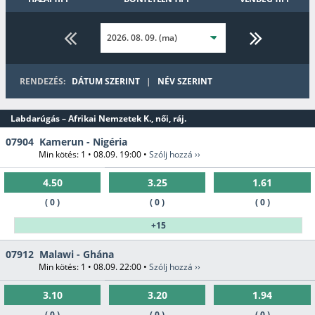
Tollaslabda
Golf
Rögbi
Asztalitenisz
RENDEZÉS:
DÁTUM SZERINT
|
NÉV SZERINT
Aussie Rules
Amerikai foci
Ökölvívás
Kerékpár
Labdarúgás – Afrikai Nemzetek K., női, ráj.
3x3
07904
Kamerun - Nigéria
Kosárlabda
Min kötés: 1 • 08.09. 19:00 •
Szólj hozzá ››
Gyeplabda
Futsal
4.50
3.25
1.61
( 0 )
( 0 )
( 0 )
+15
07912
Malawi - Ghána
Min kötés: 1 • 08.09. 22:00 •
Szólj hozzá ››
3.10
3.20
1.94
( 0 )
( 0 )
( 0 )