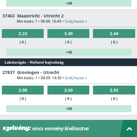
+48
37463
Maastricht - Utrecht 2
Min kötés: 1 • 08.09. 16:45 •
Szólj hozzá ››
2.23
3.40
2.44
( 0 )
( 0 )
( 0 )
+46
Labdarúgás – Holland bajnokság
27837
Groningen - Utrecht
Min kötés: 1 • 08.09. 14:30 •
Szólj hozzá ››
2.08
3.50
2.92
( 0 )
( 0 )
( 0 )
+90
28843
Heerenveen - Twente
Min kötés: 1 • 08.09. 16:45 •
Szólj hozzá ››
nincs
esemény kiválasztva
szelvény: