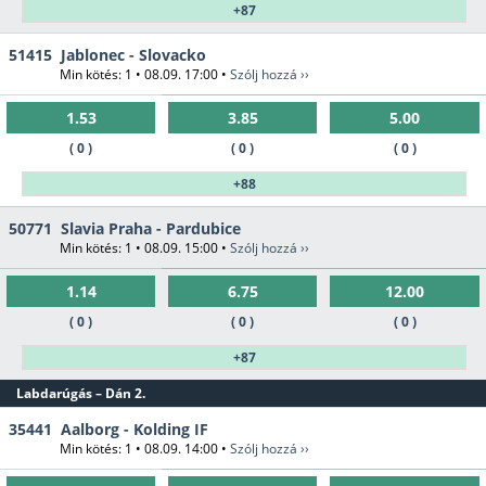
+87
51415
Jablonec - Slovacko
Min kötés: 1 • 08.09. 17:00 •
Szólj hozzá ››
1.53
3.85
5.00
( 0 )
( 0 )
( 0 )
+88
50771
Slavia Praha - Pardubice
Min kötés: 1 • 08.09. 15:00 •
Szólj hozzá ››
1.14
6.75
12.00
( 0 )
( 0 )
( 0 )
+87
Labdarúgás – Dán 2.
35441
Aalborg - Kolding IF
Min kötés: 1 • 08.09. 14:00 •
Szólj hozzá ››