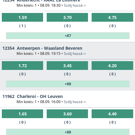
Min kötés: 1 • 08.09. 18:30 •
Szólj hozzá ››
1.59
3.70
4.75
( 1 )
( 0 )
( 0 )
+87
12354
Antwerpen - Waasland Beveren
Min kötés: 1 • 08.09. 19:15 •
Szólj hozzá ››
1.72
3.45
4.20
( 0 )
( 0 )
( 0 )
+88
11962
Charleroi - OH Leuven
Min kötés: 1 • 08.09. 16:00 •
Szólj hozzá ››
1.65
3.60
4.40
( 0 )
( 0 )
( 0 )
+88