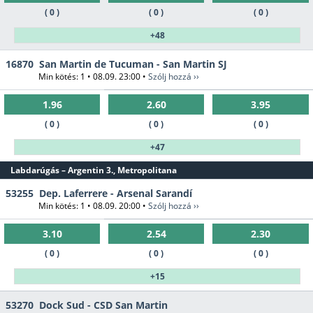
( 0 )
( 0 )
( 0 )
+48
16870
San Martin de Tucuman - San Martin SJ
Min kötés: 1 • 08.09. 23:00 •
Szólj hozzá ››
1.96
2.60
3.95
( 0 )
( 0 )
( 0 )
+47
Labdarúgás – Argentin 3., Metropolitana
53255
Dep. Laferrere - Arsenal Sarandí
Min kötés: 1 • 08.09. 20:00 •
Szólj hozzá ››
3.10
2.54
2.30
( 0 )
( 0 )
( 0 )
+15
53270
Dock Sud - CSD San Martin