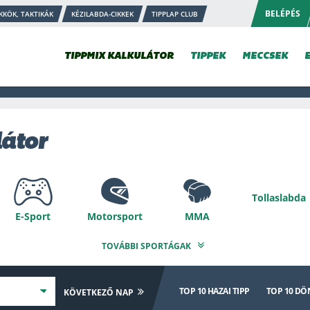
BELÉPÉS
KKÖK, TAKTIKÁK
KÉZILABDA-CIKKEK
TIPPLAP CLUB
TIPPMIX KALKULÁTOR
TIPPEK
MECCSEK
látor
Tollaslabda
E-Sport
Motorsport
MMA
TOVÁBBI SPORTÁGAK
Speciális
Nyíltvízi úszás
isz
Kosárlabda
Au
TOP 10
HAZAI TIPP
TOP 10
DÖN
KÖVETKEZŐ NAP