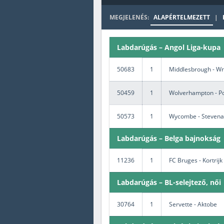
MEGJELENÉS:
ALAPÉRTELMEZETT
|
Amerikai foci
Labdarúgás – Angol Liga-kupa
50683
1
Middlesbrough - W
50459
1
Wolverhampton - Po
50573
1
Wycombe - Steven
Labdarúgás – Belga bajnokság
11236
1
FC Bruges - Kortrijk
Labdarúgás – BL-selejtező, női
30764
1
Servette - Aktobe