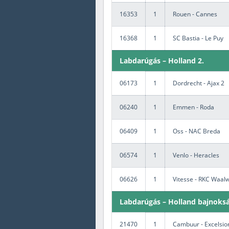
16353
1
Rouen - Cannes
16368
1
SC Bastia - Le Puy
Labdarúgás – Holland 2.
06173
1
Dordrecht - Ajax 2
06240
1
Emmen - Roda
06409
1
Oss - NAC Breda
06574
1
Venlo - Heracles
06626
1
Vitesse - RKC Waalw
Labdarúgás – Holland bajnoks
21470
1
Cambuur - Excelsio