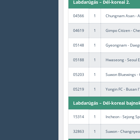
Labdarúgás – Dél-koreai 2.
04566
1
Chungnam Asan - A
04619
1
Gimpo Citizen - Ch
05148
1
Gyeongnam - Daeg
05188
1
Hwaseong - Seoul 
05203
1
Suwon Bluewings - 
05219
1
Yongin FC - Busan I
Labdarúgás – Dél-koreai bajnok
15314
1
Incheon - Sejong Sp
32863
1
Suwon - Changnye