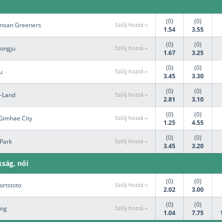
(0)
(0)
nsan Greeners
Szólj hozzá ››
1.54
3.55
(0)
(0)
eongju
Szólj hozzá ››
1.67
3.25
(0)
(0)
u
Szólj hozzá ››
3.45
3.30
(0)
(0)
E-Land
Szólj hozzá ››
2.81
3.10
(0)
(0)
Gimhae City
Szólj hozzá ››
1.25
4.55
(0)
(0)
'Park
Szólj hozzá ››
3.45
3.20
ság, női
(0)
(0)
ortstoto
Szólj hozzá ››
2.02
3.00
(0)
(0)
ong
Szólj hozzá ››
1.04
7.75