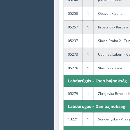
05250
1
Opava - Kladno
05257
1
Prostejov - Karvina
05237
1
Slavia Praha 2 - Tri
05273
1
Usti nad Labem - C
05276
1
Vlasim - Zizkov
Labdarúgás – Cseh bajnokság
05279
1
Zbrojovka Brno - Li
Labdarúgás – Dán bajnokság
13221
1
Sönderjyske - Vibor