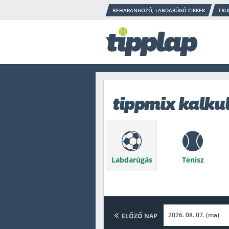
BEHARANGOZÓ, LABDARÚGÓ-CIKKEK
TRÜ
tippmix kalku
Labdarúgás
Tenisz
Baseball
Asztaliten
ELŐZŐ NAP