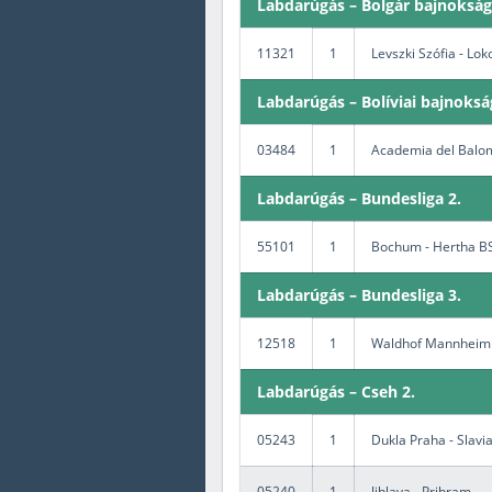
Labdarúgás – Bolgár bajnokság
11321
1
Levszki Szófia - Lok
Labdarúgás – Bolíviai bajnoksá
03484
1
Academia del Balom
Labdarúgás – Bundesliga 2.
55101
1
Bochum - Hertha B
Labdarúgás – Bundesliga 3.
12518
1
Waldhof Mannheim 
Labdarúgás – Cseh 2.
05243
1
Dukla Praha - Slavi
05240
1
Jihlava - Pribram