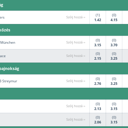
ág
(1)
(0)
ders
Szólj hozzá ››
1.42
4.15
kőzés
(0)
(0)
rn München
Szólj hozzá ››
3.15
3.70
(0)
(0)
lace
Szólj hozzá ››
2.15
3.25
 bajnokság
(0)
(0)
EB Streymur
Szólj hozzá ››
2.76
3.25
(0)
(0)
Szólj hozzá ››
2.13
3.15
(0)
(0)
Szólj hozzá ››
2.06
3.15