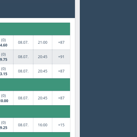
da
Jégkorong
(0)
08.07.
21:00
+87
4.60
(0)
08.07.
20:45
+91
9.75
(0)
08.07.
20:45
+87
3.15
(0)
08.07.
20:45
+87
10.00
(0)
08.07.
16:00
+15
9.25