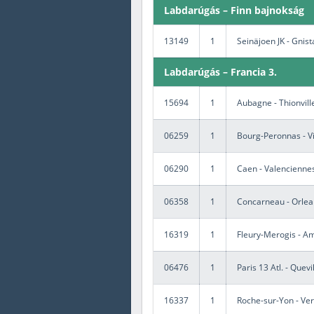
Labdarúgás – Finn bajnokság
13149
1
Seinäjoen JK - Gnist
Labdarúgás – Francia 3.
15694
1
Aubagne - Thionvill
06259
1
Bourg-Peronnas - Vi
06290
1
Caen - Valencienne
06358
1
Concarneau - Orlea
16319
1
Fleury-Merogis - A
06476
1
Paris 13 Atl. - Quev
16337
1
Roche-sur-Yon - Ver