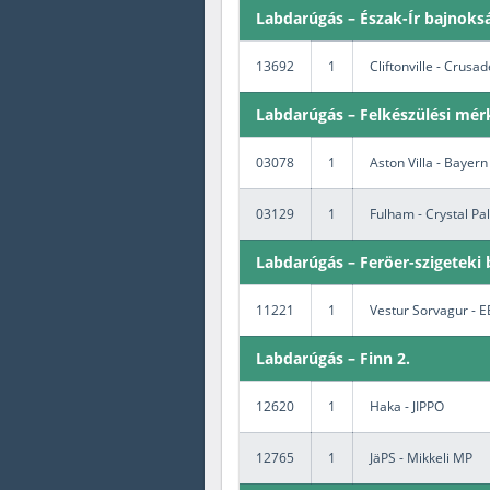
Labdarúgás – Észak-Ír bajnoks
13692
1
Cliftonville - Crusa
Labdarúgás – Felkészülési mér
03078
1
Aston Villa - Baye
03129
1
Fulham - Crystal Pa
Labdarúgás – Feröer-szigeteki
11221
1
Vestur Sorvagur - 
Labdarúgás – Finn 2.
12620
1
Haka - JIPPO
12765
1
JäPS - Mikkeli MP