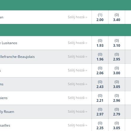
(1)
(0)
an
Szólj hozzá ››
2.00
3.40
(0)
(0)
e Lusitanos
Szólj hozzá ››
1.93
3.10
(0)
(0)
llefranche-Beaujolais
Szólj hozzá ››
1.96
2.95
(0)
(0)
s
Szólj hozzá ››
2.06
3.00
(0)
(0)
ns
Szólj hozzá ››
2.43
3.05
(0)
(0)
miens
Szólj hozzá ››
2.21
2.96
(0)
(0)
illy Rouen
Szólj hozzá ››
2.97
2.79
(0)
(0)
sailles
Szólj hozzá ››
2.35
3.05