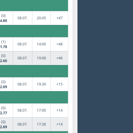
(0)
08.07.
20:45
+47
4.80
(1)
08.07.
14:00
+48
1.78
(0)
08.07.
19:00
+46
2.66
(0)
08.07.
19:30
+15
2.09
(0)
08.07.
17:00
+14
2.77
(0)
08.07.
17:30
+14
2.89