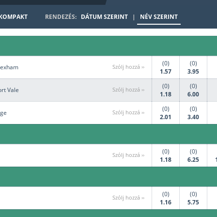
KOMPAKT
RENDEZÉS:
DÁTUM SZERINT
|
NÉV SZERINT
3x3 Kosárlab
Kerékpár
Gyeplabda
Rögbi
(0)
(0)
rexham
Szólj hozzá ››
1.57
3.95
(0)
(0)
rt Vale
Szólj hozzá ››
1.18
6.00
(0)
(0)
age
Szólj hozzá ››
2.01
3.40
(0)
(0)
Szólj hozzá ››
1.18
6.25
(0)
(0)
Szólj hozzá ››
1.16
5.75