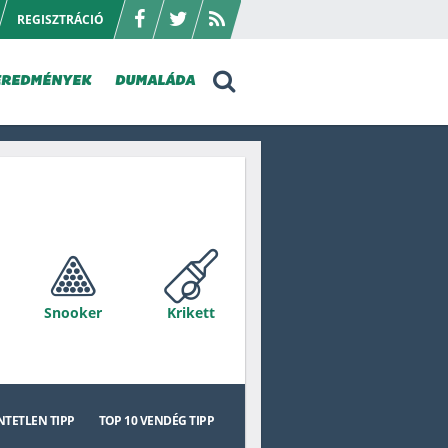
REGISZTRÁCIÓ
EREDMÉNYEK
DUMALÁDA
Snooker
Krikett
ssie Rules
Golf
TETLEN TIPP
TOP 10
VENDÉG TIPP