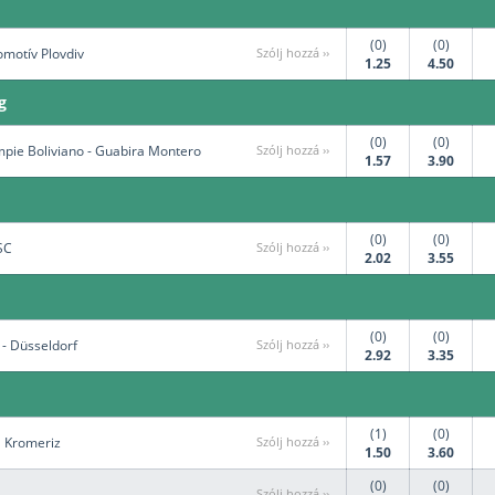
(0)
(0)
omotív Plovdiv
Szólj hozzá ››
1.25
4.50
g
(0)
(0)
pie Boliviano - Guabira Montero
Szólj hozzá ››
1.57
3.90
(0)
(0)
SC
Szólj hozzá ››
2.02
3.55
(0)
(0)
- Düsseldorf
Szólj hozzá ››
2.92
3.35
(1)
(0)
a Kromeriz
Szólj hozzá ››
1.50
3.60
(0)
(0)
Szólj hozzá ››