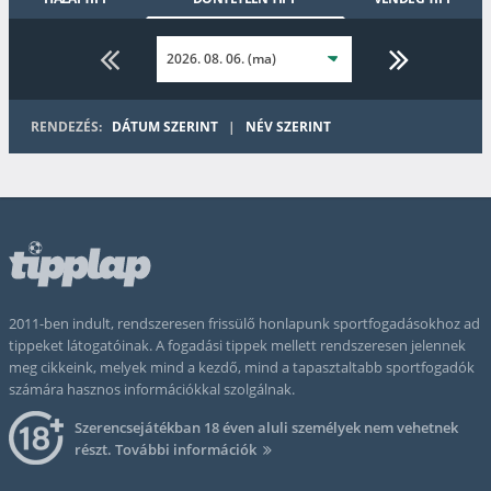
Nyíltvízi
Speciális
úszás
Aussie Rules
Golf
3x3
RENDEZÉS:
DÁTUM SZERINT
|
NÉV SZERINT
Kosárlabda
Amerikai foci
Kerékpár
Röplabda
Gyeplabda
Rögbi
Jégkorong
2011-ben indult, rendszeresen frissülő honlapunk sportfogadásokhoz ad
tippeket látogatóinak. A fogadási tippek mellett rendszeresen jelennek
meg cikkeink, melyek mind a kezdő, mind a tapasztaltabb sportfogadók
számára hasznos információkkal szolgálnak.
Szerencsejátékban 18 éven aluli személyek nem vehetnek
részt.
További információk