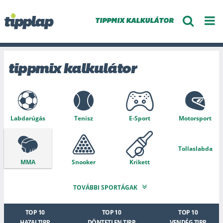
TIPPMIX KALKULÁTOR
tippmix kalkulátor
Labdarúgás
Tenisz
E-Sport
Motorsport
Tollaslabda
MMA
Snooker
Krikett
TOVÁBBI SPORTÁGAK
Speciális
Baseball
Kosárlabda
Asztalitenisz
TOP 10
TOP 10
TOP 10
HAZAI TIPP
DÖNTETLEN TIPP
VENDÉG TIPP