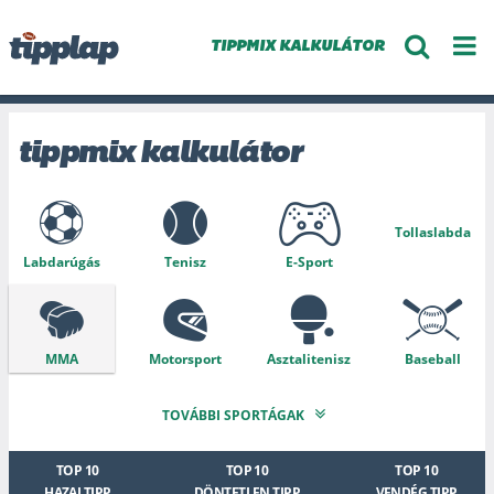
TIPPMIX KALKULÁTOR
tippmix kalkulátor
Tollaslabda
Labdarúgás
Tenisz
E-Sport
MMA
Motorsport
Asztalitenisz
Baseball
TOVÁBBI SPORTÁGAK
Speciális
Kosárlabda
Golf
Amerikai foci
TOP 10
TOP 10
TOP 10
HAZAI TIPP
DÖNTETLEN TIPP
VENDÉG TIPP