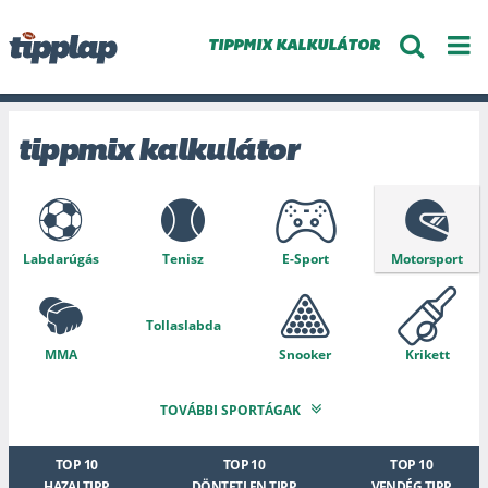
TIPPMIX KALKULÁTOR
tippmix kalkulátor
Labdarúgás
Tenisz
E-Sport
Motorsport
Tollaslabda
MMA
Snooker
Krikett
TOVÁBBI SPORTÁGAK
Speciális
Baseball
Asztalitenisz
Kosárlabda
TOP 10
TOP 10
TOP 10
HAZAI TIPP
DÖNTETLEN TIPP
VENDÉG TIPP