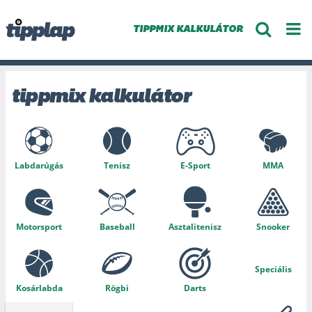
TIPPMIX KALKULÁTOR
tippmix kalkulátor
Labdarúgás
Tenisz
E-Sport
MMA
Motorsport
Baseball
Asztalitenisz
Snooker
Speciális
Kosárlabda
Rögbi
Darts