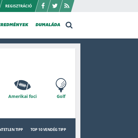
REGISZTRÁCIÓ
EREDMÉNYEK
DUMALÁDA
Amerikai foci
Golf
peciális
Pesapallo
TETLEN TIPP
TOP 10
VENDÉG TIPP