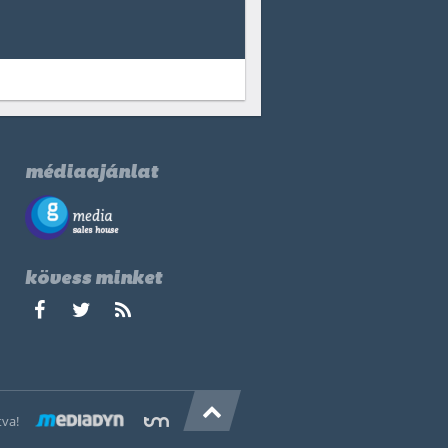
Futsal
Aussie Rules
médiaajánlat
kövess minket
tva!