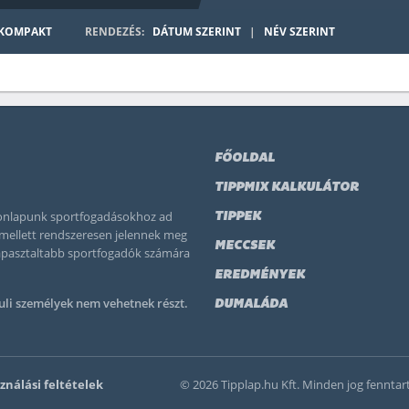
KOMPAKT
RENDEZÉS:
DÁTUM SZERINT
|
NÉV SZERINT
3x3 Kosárlabda
ong
MMA
Gyeplabda
FŐOLDAL
TIPPMIX KALKULÁTOR
 honlapunk sportfogadásokhoz ad
TIPPEK
k mellett rendszeresen jelennek meg
MECCSEK
tapasztaltabb sportfogadók számára
EREDMÉNYEK
uli személyek nem vehetnek részt.
DUMALÁDA
ználási feltételek
© 2026 Tipplap.hu Kft. Minden jog fenntar