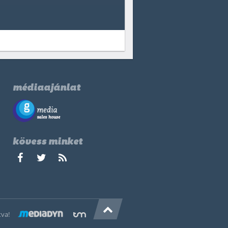
Röplabda
Rögbi
médiaajánlat
kövess minket
tva!