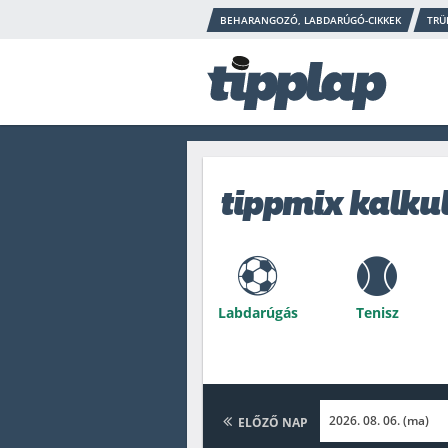
BEHARANGOZÓ, LABDARÚGÓ-CIKKEK
TRÜ
tippmix kalku
Labdarúgás
Tenisz
Kosárlabda
Krikett
ELŐZŐ NAP