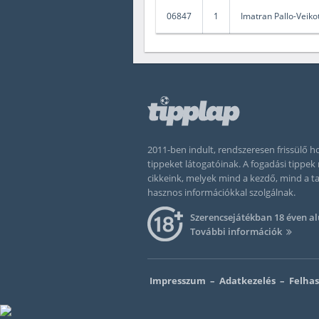
06847
1
Imatran Pallo-Veiko
2011-ben indult, rendszeresen frissülő
tippeket látogatóinak. A fogadási tippe
cikkeink, melyek mind a kezdő, mind a 
hasznos információkkal szolgálnak.
Szerencsejátékban 18 éven al
További információk
Impresszum
–
Adatkezelés
–
Felhas