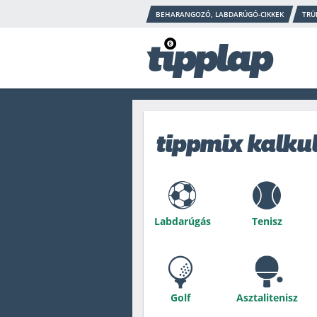
BEHARANGOZÓ, LABDARÚGÓ-CIKKEK
TRÜ
tippmix kalku
Labdarúgás
Tenisz
Golf
Asztalitenisz