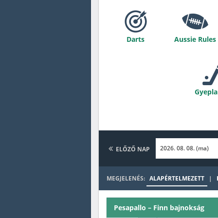
Darts
Aussie Rules
Gyepl
ELŐZŐ NAP
MEGJELENÉS:
ALAPÉRTELMEZETT
|
Pesapallo – Finn bajnokság